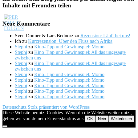
Inhalte mit Freunden teilen
Neue Kommentare
Sven Donner & Lars Bednorz
zu
Rezension: Läuft bei uns!
Ich
zu
Kurzrezension: Über den Fluss nach Afrika
Stephi
zu
Kino-Tipp und Gewinnspiel: Momo
Stephi
zu
Kino-Tipp und Gewinnspiel: All das ungesagte
zwischen uns
Stephi
zu
Kino-Tipp und Gewinnspiel: All das ungesagte
zwischen uns
Stephi
zu
Kino-Tipp und Gewinnspiel: Momo
Stephi
zu
Kino-Tipp und Gewinnspiel: Momo
Stephi
zu
Kino-Tipp und Gewinnspiel: Momo
Stephi
zu
Kino-Tipp und Gewinnspiel: Momo
Stephi
zu
Kino-Tipp und Gewinnspiel: Momo
Datenschutz
Stolz präsentiert von WordPress
Diese Website benutzt Cookies. Wenn du die Website weiter nutzt,
gehen wir von deinem Einverständnis aus.
OK
Nein
Weiterlesen