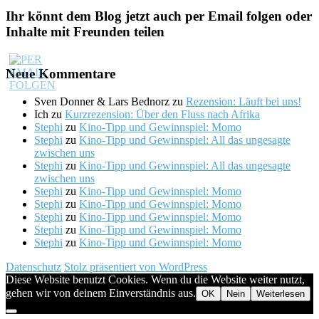
Ihr könnt dem Blog jetzt auch per Email folgen oder
Inhalte mit Freunden teilen
Neue Kommentare
Sven Donner & Lars Bednorz
zu
Rezension: Läuft bei uns!
Ich
zu
Kurzrezension: Über den Fluss nach Afrika
Stephi
zu
Kino-Tipp und Gewinnspiel: Momo
Stephi
zu
Kino-Tipp und Gewinnspiel: All das ungesagte
zwischen uns
Stephi
zu
Kino-Tipp und Gewinnspiel: All das ungesagte
zwischen uns
Stephi
zu
Kino-Tipp und Gewinnspiel: Momo
Stephi
zu
Kino-Tipp und Gewinnspiel: Momo
Stephi
zu
Kino-Tipp und Gewinnspiel: Momo
Stephi
zu
Kino-Tipp und Gewinnspiel: Momo
Stephi
zu
Kino-Tipp und Gewinnspiel: Momo
Datenschutz
Stolz präsentiert von WordPress
Diese Website benutzt Cookies. Wenn du die Website weiter nutzt,
gehen wir von deinem Einverständnis aus.
OK
Nein
Weiterlesen