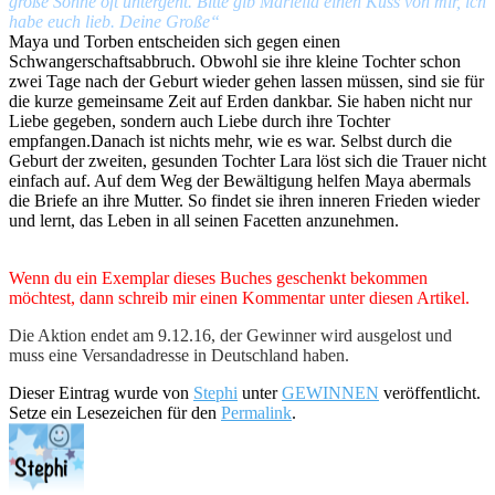
große Sonne oft untergeht. Bitte gib Mariella einen Kuss von mir, ich
habe euch lieb. Deine Große“
Maya und Torben entscheiden sich gegen einen
Schwangerschaftsabbruch. Obwohl sie ihre kleine Tochter schon
zwei Tage nach der Geburt wieder gehen lassen müssen, sind sie für
die kurze gemeinsame Zeit auf Erden dankbar. Sie haben nicht nur
Liebe gegeben, sondern auch Liebe durch ihre Tochter
empfangen.Danach ist nichts mehr, wie es war. Selbst durch die
Geburt der zweiten, gesunden Tochter Lara löst sich die Trauer nicht
einfach auf. Auf dem Weg der Bewältigung helfen Maya abermals
die Briefe an ihre Mutter. So findet sie ihren inneren Frieden wieder
und lernt, das Leben in all seinen Facetten anzunehmen.
Wenn du ein Exemplar dieses Buches geschenkt bekommen
möchtest, dann schreib mir einen
Kommentar unter diesen Artikel.
Die Aktion endet am 9.12.16, der Gewinner wird ausgelost und
muss eine Versandadresse in Deutschland haben.
Dieser Eintrag wurde von
Stephi
unter
GEWINNEN
veröffentlicht.
Setze ein Lesezeichen für den
Permalink
.