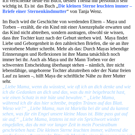
Ich verschenke heute ein Buch, dessen Thema mir persönlich sehr
wichtig ist. Es ist das Buch „
Die kleinen Sterne leuchten immer –
Briefe einer Sternenkindmutter
“ von Tanja Wenz.
Im Buch wird die Geschichte von werdenden Eltern – Maya und
Torben – erzählt, die ein Kind mit einer Anenzephalie erwarten und
das Kind nicht abtreiben, sondern austragen, obwohl sie wissen,
dass ihre Tochter kurz nach der Geburt sterben wird. Maya findet
Liebe und Geborgenheit in den zahlreichen Briefen, die sie an ihre
verstorbene Mutter schreibt. Mehr als das: Durch Mayas lebendige
Erinnerungen und Reflexionen ist ihre Mama tatsächlich noch
immer bei ihr. Auch als Maya und ihr Mann Torben vor der
schwersten Entscheidung überhaupt stehen – nämlich, ihre nicht
lebensfähige, ungeborene Tochter abzutreiben oder der Natur freien
Lauf zu lassen –, hilft Maya die schriftliche Nähe zu ihrer Mutter
sehr.
„Liebe Mama, wenn du wüsstest, wie oft ich an dich denke und wie
ich die Gedanken an dich und das, was du mir beigebracht hast,
wie einen Schatz in mir hüte und bewahre.“
„Liebe Mama,
während ich dir das hier schreibe, tropfen Tränen auf das Blatt.
Wieso wir?“ „Liebe Mama, nun ist Mariella bei dir und du kannst
sehen, was für ein Engel unsere kleine Maus ist. Bitte pass gut auf
sie auf.“ „Liebe Mama, letztens ist mir ein Sprichwort wieder
eingefallen, das du mir vor langer Zeit in mein Poesiealbum
geschrieben hast: Die kleinen Sterne leuchten immer, während die