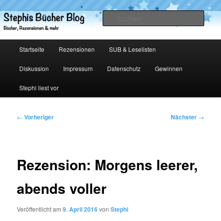
Zum
primären
Such
Inhalt
springen
Stephis Bücher Blog
Hauptmenü
Startseite
Rezensionen
SUB & Leselisten
Diskussion
Impressum
Datenschutz
Gewinnen
Stephi liest vor
Beitragsnavigation
←
Vorheriger
Nächster
→
Rezension: Morgens leerer,
abends voller
Veröffentlicht am
9. April 2016
von
Stephi