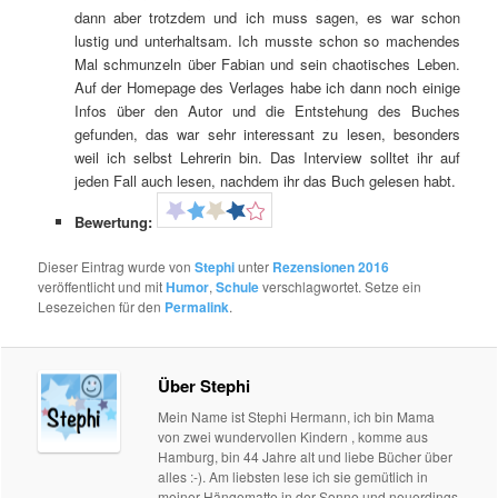
dann aber trotzdem und ich muss sagen, es war schon
lustig und unterhaltsam. Ich musste schon so machendes
Mal schmunzeln über Fabian und sein chaotisches Leben.
Auf der Homepage des Verlages habe ich dann noch einige
Infos über den Autor und die Entstehung des Buches
gefunden, das war sehr interessant zu lesen, besonders
weil ich selbst Lehrerin bin. Das Interview solltet ihr auf
jeden Fall auch lesen, nachdem ihr das Buch gelesen habt.
Bewertung:
Dieser Eintrag wurde von
Stephi
unter
Rezensionen 2016
veröffentlicht und mit
Humor
,
Schule
verschlagwortet. Setze ein
Lesezeichen für den
Permalink
.
Über Stephi
Mein Name ist Stephi Hermann, ich bin Mama
von zwei wundervollen Kindern , komme aus
Hamburg, bin 44 Jahre alt und liebe Bücher über
alles :-). Am liebsten lese ich sie gemütlich in
meiner Hängematte in der Sonne und neuerdings