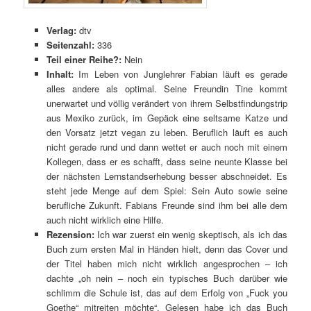
Verlag:
dtv
Seitenzahl:
336
Teil einer Reihe?:
Nein
Inhalt:
Im Leben von Junglehrer Fabian läuft es gerade
alles andere als optimal. Seine Freundin Tine kommt
unerwartet und völlig verändert von ihrem Selbstfindungstrip
aus Mexiko zurück, im Gepäck eine seltsame Katze und
den Vorsatz jetzt vegan zu leben. Beruflich läuft es auch
nicht gerade rund und dann wettet er auch noch mit einem
Kollegen, dass er es schafft, dass seine neunte Klasse bei
der nächsten Lernstandserhebung besser abschneidet. Es
steht jede Menge auf dem Spiel: Sein Auto sowie seine
berufliche Zukunft. Fabians Freunde sind ihm bei alle dem
auch nicht wirklich eine Hilfe.
Rezension:
Ich war zuerst ein wenig skeptisch, als ich das
Buch zum ersten Mal in Händen hielt, denn das Cover und
der Titel haben mich nicht wirklich angesprochen – ich
dachte „oh nein – noch ein typisches Buch darüber wie
schlimm die Schule ist, das auf dem Erfolg von „Fuck you
Goethe“ mitreiten möchte“. Gelesen habe ich das Buch