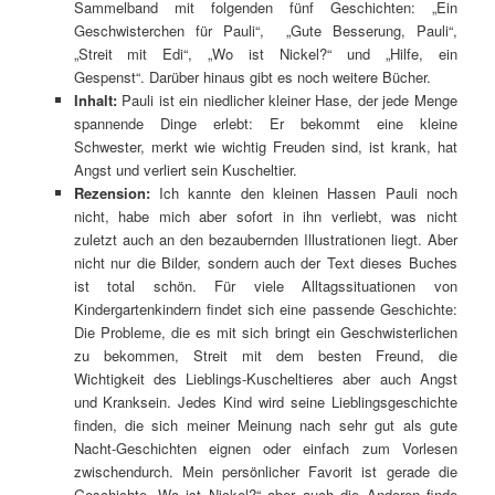
Sammelband mit folgenden fünf Geschichten: „Ein
Geschwisterchen für Pauli“, „Gute Besserung, Pauli“,
„Streit mit Edi“, „Wo ist Nickel?“ und „Hilfe, ein
Gespenst“. Darüber hinaus gibt es noch weitere Bücher.
Inhalt:
Pauli ist ein niedlicher kleiner Hase, der jede Menge
spannende Dinge erlebt: Er bekommt eine kleine
Schwester, merkt wie wichtig Freuden sind, ist krank, hat
Angst und verliert sein Kuscheltier.
Rezension:
Ich kannte den kleinen Hassen Pauli noch
nicht, habe mich aber sofort in ihn verliebt, was nicht
zuletzt auch an den bezaubernden Illustrationen liegt. Aber
nicht nur die Bilder, sondern auch der Text dieses Buches
ist total schön. Für viele Alltagssituationen von
Kindergartenkindern findet sich eine passende Geschichte:
Die Probleme, die es mit sich bringt ein Geschwisterlichen
zu bekommen, Streit mit dem besten Freund, die
Wichtigkeit des Lieblings-Kuscheltieres aber auch Angst
und Kranksein. Jedes Kind wird seine Lieblingsgeschichte
finden, die sich meiner Meinung nach sehr gut als gute
Nacht-Geschichten eignen oder einfach zum Vorlesen
zwischendurch. Mein persönlicher Favorit ist gerade die
Geschichte „Wo ist Nickel?“ aber auch die Anderen finde