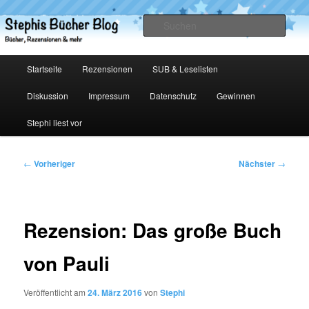
Zum
primären
Such
Inhalt
springen
Stephis Bücher Blog
Hauptmenü
Startseite
Rezensionen
SUB & Leselisten
Diskussion
Impressum
Datenschutz
Gewinnen
Stephi liest vor
Beitragsnavigation
←
Vorheriger
Nächster
→
Rezension: Das große Buch
von Pauli
Veröffentlicht am
24. März 2016
von
Stephi