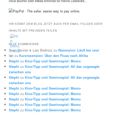
neue Bücher oder etwas schönes für meine Leseecke...
IHR KÖNNT DEM BLOG JETZT AUCH PER EMAIL FOLGEN ODER
INHALTE MIT FREUNDEN TEILEN
NEUE KOMMENTARE
Sven Donner & Lars Bednorz
zu
Rezension: Läuft bei uns!
Ich
zu
Kurzrezension: Über den Fluss nach Afrika
Stephi
zu
Kino-Tipp und Gewinnspiel: Momo
Stephi
zu
Kino-Tipp und Gewinnspiel: All das ungesagte
zwischen uns
Stephi
zu
Kino-Tipp und Gewinnspiel: All das ungesagte
zwischen uns
Stephi
zu
Kino-Tipp und Gewinnspiel: Momo
Stephi
zu
Kino-Tipp und Gewinnspiel: Momo
Stephi
zu
Kino-Tipp und Gewinnspiel: Momo
Stephi
zu
Kino-Tipp und Gewinnspiel: Momo
Stephi
zu
Kino-Tipp und Gewinnspiel: Momo