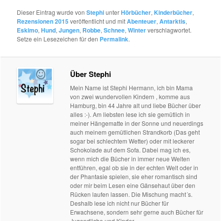
Dieser Eintrag wurde von
Stephi
unter
Hörbücher
,
Kinderbücher
,
Rezensionen 2015
veröffentlicht und mit
Abenteuer
,
Antarktis
,
Eskimo
,
Hund
,
Jungen
,
Robbe
,
Schnee
,
Winter
verschlagwortet.
Setze ein Lesezeichen für den
Permalink
.
Über Stephi
Mein Name ist Stephi Hermann, ich bin Mama
von zwei wundervollen Kindern , komme aus
Hamburg, bin 44 Jahre alt und liebe Bücher über
alles :-). Am liebsten lese ich sie gemütlich in
meiner Hängematte in der Sonne und neuerdings
auch meinem gemütlichen Strandkorb (Das geht
sogar bei schlechtem Wetter) oder mit leckerer
Schokolade auf dem Sofa. Dabei mag ich es,
wenn mich die Bücher in immer neue Welten
entführen, egal ob sie in der echten Welt oder in
der Phantasie spielen, sie eher romantisch sind
oder mir beim Lesen eine Gänsehaut über den
Rücken laufen lassen. Die Mischung macht´s.
Deshalb lese ich nicht nur Bücher für
Erwachsene, sondern sehr gerne auch Bücher für
Jugendliche und Kinder.