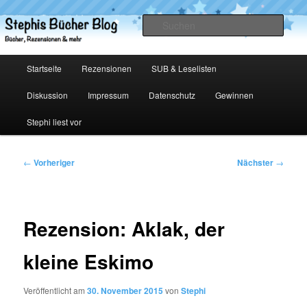
Zum
primären
Such
Inhalt
springen
Stephis Bücher Blog
Hauptmenü
Startseite
Rezensionen
SUB & Leselisten
Diskussion
Impressum
Datenschutz
Gewinnen
Stephi liest vor
Beitragsnavigation
←
Vorheriger
Nächster
→
Rezension: Aklak, der
kleine Eskimo
Veröffentlicht am
30. November 2015
von
Stephi