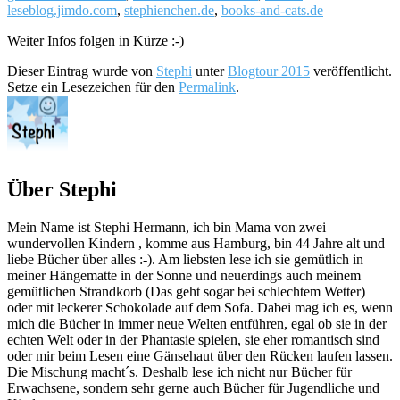
leseblog.jimdo.com
,
stephienchen.de
,
books-and-cats.de
Weiter Infos folgen in Kürze :-)
Dieser Eintrag wurde von
Stephi
unter
Blogtour 2015
veröffentlicht.
Setze ein Lesezeichen für den
Permalink
.
Über Stephi
Mein Name ist Stephi Hermann, ich bin Mama von zwei
wundervollen Kindern , komme aus Hamburg, bin 44 Jahre alt und
liebe Bücher über alles :-). Am liebsten lese ich sie gemütlich in
meiner Hängematte in der Sonne und neuerdings auch meinem
gemütlichen Strandkorb (Das geht sogar bei schlechtem Wetter)
oder mit leckerer Schokolade auf dem Sofa. Dabei mag ich es, wenn
mich die Bücher in immer neue Welten entführen, egal ob sie in der
echten Welt oder in der Phantasie spielen, sie eher romantisch sind
oder mir beim Lesen eine Gänsehaut über den Rücken laufen lassen.
Die Mischung macht´s. Deshalb lese ich nicht nur Bücher für
Erwachsene, sondern sehr gerne auch Bücher für Jugendliche und