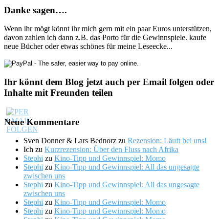
Danke sagen….
Wenn ihr mögt könnt ihr mich gern mit ein paar Euros unterstützen,
davon zahlen ich dann z.B. das Porto für die Gewinnspiele. kaufe
neue Bücher oder etwas schönes für meine Leseecke...
Ihr könnt dem Blog jetzt auch per Email folgen oder
Inhalte mit Freunden teilen
Neue Kommentare
Sven Donner & Lars Bednorz
zu
Rezension: Läuft bei uns!
Ich
zu
Kurzrezension: Über den Fluss nach Afrika
Stephi
zu
Kino-Tipp und Gewinnspiel: Momo
Stephi
zu
Kino-Tipp und Gewinnspiel: All das ungesagte
zwischen uns
Stephi
zu
Kino-Tipp und Gewinnspiel: All das ungesagte
zwischen uns
Stephi
zu
Kino-Tipp und Gewinnspiel: Momo
Stephi
zu
Kino-Tipp und Gewinnspiel: Momo