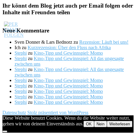
Ihr könnt dem Blog jetzt auch per Email folgen oder
Inhalte mit Freunden teilen
Neue Kommentare
Sven Donner & Lars Bednorz
zu
Rezension: Läuft bei uns!
Ich
zu
Kurzrezension: Über den Fluss nach Afrika
Stephi
zu
Kino-Tipp und Gewinnspiel: Momo
Stephi
zu
Kino-Tipp und Gewinnspiel: All das ungesagte
zwischen uns
Stephi
zu
Kino-Tipp und Gewinnspiel: All das ungesagte
zwischen uns
Stephi
zu
Kino-Tipp und Gewinnspiel: Momo
Stephi
zu
Kino-Tipp und Gewinnspiel: Momo
Stephi
zu
Kino-Tipp und Gewinnspiel: Momo
Stephi
zu
Kino-Tipp und Gewinnspiel: Momo
Stephi
zu
Kino-Tipp und Gewinnspiel: Momo
Datenschutz
Stolz präsentiert von WordPress
Diese Website benutzt Cookies. Wenn du die Website weiter nutzt,
gehen wir von deinem Einverständnis aus.
OK
Nein
Weiterlesen