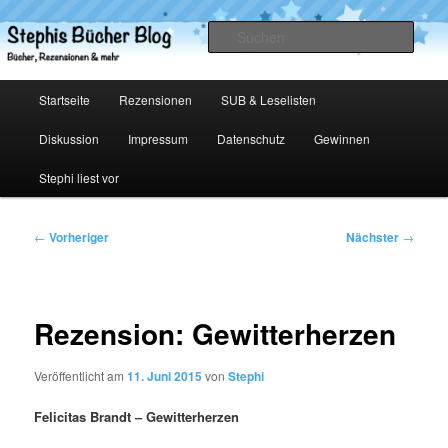
Zum
primären
Such
Inhalt
springen
Stephis Bücher Blog
Hauptmenü
Startseite
Rezensionen
SUB & Leselisten
Diskussion
Impressum
Datenschutz
Gewinnen
Stephi liest vor
Beitragsnavigation
←
Vorheriger
Nächster
→
Rezension: Gewitterherzen
Veröffentlicht am
11. Juni 2015
von
Stephi
Felicitas Brandt – Gewitterherzen