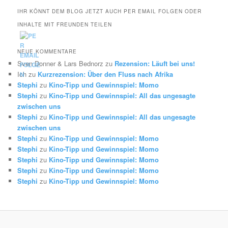
IHR KÖNNT DEM BLOG JETZT AUCH PER EMAIL FOLGEN ODER
INHALTE MIT FREUNDEN TEILEN
NEUE KOMMENTARE
Sven Donner & Lars Bednorz
zu
Rezension: Läuft bei uns!
Ich
zu
Kurzrezension: Über den Fluss nach Afrika
Stephi
zu
Kino-Tipp und Gewinnspiel: Momo
Stephi
zu
Kino-Tipp und Gewinnspiel: All das ungesagte
zwischen uns
Stephi
zu
Kino-Tipp und Gewinnspiel: All das ungesagte
zwischen uns
Stephi
zu
Kino-Tipp und Gewinnspiel: Momo
Stephi
zu
Kino-Tipp und Gewinnspiel: Momo
Stephi
zu
Kino-Tipp und Gewinnspiel: Momo
Stephi
zu
Kino-Tipp und Gewinnspiel: Momo
Stephi
zu
Kino-Tipp und Gewinnspiel: Momo