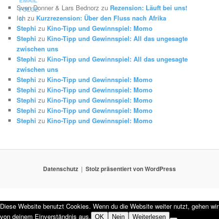
Sven Donner & Lars Bednorz
zu
Rezension: Läuft bei uns!
Ich
zu
Kurzrezension: Über den Fluss nach Afrika
Stephi
zu
Kino-Tipp und Gewinnspiel: Momo
Stephi
zu
Kino-Tipp und Gewinnspiel: All das ungesagte
zwischen uns
Stephi
zu
Kino-Tipp und Gewinnspiel: All das ungesagte
zwischen uns
Stephi
zu
Kino-Tipp und Gewinnspiel: Momo
Stephi
zu
Kino-Tipp und Gewinnspiel: Momo
Stephi
zu
Kino-Tipp und Gewinnspiel: Momo
Stephi
zu
Kino-Tipp und Gewinnspiel: Momo
Stephi
zu
Kino-Tipp und Gewinnspiel: Momo
Datenschutz
Stolz präsentiert von WordPress
Diese Website benutzt Cookies. Wenn du die Website weiter nutzt, gehen wir
von deinem Einverständnis aus.
OK
Nein
Weiterlesen