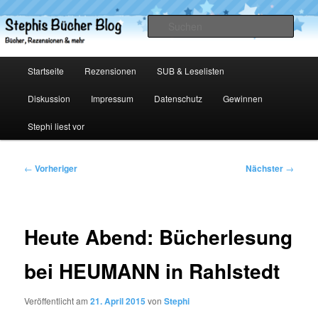
Zum
primären
Such
Inhalt
springen
Stephis Bücher Blog
Hauptmenü
Startseite
Rezensionen
SUB & Leselisten
Diskussion
Impressum
Datenschutz
Gewinnen
Stephi liest vor
Beitragsnavigation
←
Vorheriger
Nächster
→
Heute Abend: Bücherlesung
bei HEUMANN in Rahlstedt
Veröffentlicht am
21. April 2015
von
Stephi