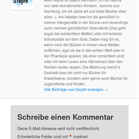
von zwei wundervollen Kindern , komme aus
Hamburg, bin 44 Jahre alt und liebe Bücher über
alles :-). Am liebsten lese ich sie gemütlich in
meiner Hängematte in der Sonne und neuerdings
auch meinem gemütlichen Strandkorb (Das geht
sogar bei schlechtem Wetter) oder mit leckerer
Schokolade auf dem Sofa. Dabei mag ich es,
wenn mich die Bücher in immer neue Welten
entführen, egal ob sie in der echten Welt oder in
der Phantasie spielen, sie eher romantisch sind
oder mir beim Lesen eine Gänsehaut über den
Rücken laufen lassen. Die Mischung macht´s.
Deshalb lese ich nicht nur Bücher für
Erwachsene, sondern sehr gerne auch Bücher für
Jugendliche und Kinder.
Alle Beiträge von Stephi anzeigen
→
Schreibe einen Kommentar
Deine E-Mail-Adresse wird nicht veröffentlicht.
*
Erforderliche Felder sind mit
markiert