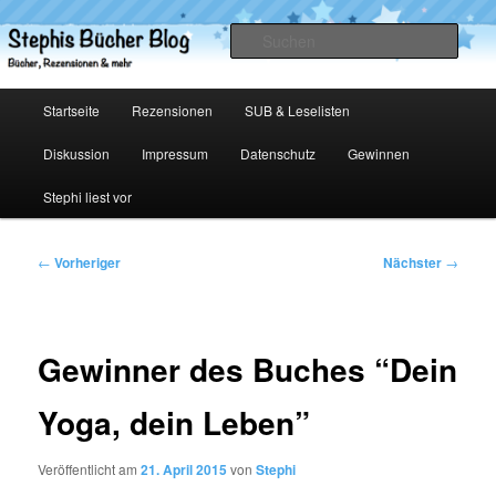
Zum
primären
Such
Inhalt
springen
Stephis Bücher Blog
Hauptmenü
Startseite
Rezensionen
SUB & Leselisten
Diskussion
Impressum
Datenschutz
Gewinnen
Stephi liest vor
Beitragsnavigation
←
Vorheriger
Nächster
→
Gewinner des Buches “Dein
Yoga, dein Leben”
Veröffentlicht am
21. April 2015
von
Stephi