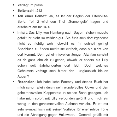
Verlag:
im.press
Seitenzahl:
212
Teil einer Reihe?:
Ja, es ist der Beginn der Elfenblüte-
Serie. Teil 2 wird den Titel „Sonnengelb“ tragen und
erscheint am 02.04.15.
Inhalt:
Das Lilly von Hamburg nach Bayern ziehen musste
gefällt ihr nicht so wirklich gut. Sie fühlt sich dort irgendwie
nicht so richtig wohl, obwohl es ihr schnell gelingt
Anschluss zu finden merkt sie einfach, dass sie nicht von
dort kommt. Dem geheimnisvollen Jungen Alahrian scheint
es da ganz ähnlich zu gehen, obwohl er anders als Lilly
schon seit Jahrhunderten dort lebt. Doch welches
Geheimnis verbirgt sich hinter den unglaublich blauen
Augen?
Rezension:
Ich habe liebe Fantasy und dieses Buch hat
mich schon allein durch sein wundervolles Cover und den
geheimnisvollen Klappentext in seinen Bann gezogen. Ich
habe mich sofort mit Lilly verbunden gefühlt und mich ein
wenig in den geheimnisvollen Alahrian verliebt. Er ist mir
sehr sympathisch mit seiner Vorliebe für eher ruhige Töne
und die Abneigung gegen Halloween. Generell gefällt mir