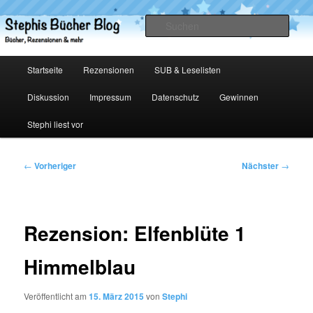
Zum
primären
Such
Inhalt
springen
Stephis Bücher Blog
Hauptmenü
Startseite
Rezensionen
SUB & Leselisten
Diskussion
Impressum
Datenschutz
Gewinnen
Stephi liest vor
Beitragsnavigation
←
Vorheriger
Nächster
→
Rezension: Elfenblüte 1
Himmelblau
Veröffentlicht am
15. März 2015
von
Stephi