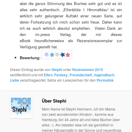
aber die ganze Stimmung des Buches sehr gut und es ist
alles sehr authentisch. „Elfenblüte 1 Himmelblau“ ist ein
wirklich sehr gelungener Auftakt einer neuen Serie, auf
deren Fortsetzung ich mich schon sehr freue. Daher kann
ich es euch wirklich absolut empfehlen. Vielen Dank an
den im.press Verlag, der mir dieses
eBook freundlicherweise als Rezensionsexemplar zur
Verfügung gestellt hat.
Bewertung:
Dieser Eintrag wurde von
Stephi
unter
Rezensionen 2015
veröffentlicht und mit
Elfen
,
Fantasy
,
Freundschaft
,
Jugendbuch
,
Liebe
verschlagwortet. Setze ein Lesezeichen für den
Permalink
.
Über Stephi
Mein Name ist Stephi Hermann, ich bin Mama
von zwei wundervollen Kindern , komme aus
Hamburg, bin 44 Jahre alt und liebe Bücher über
alles :-). Am liebsten lese ich sie gemütlich in
meiner Hängematte in der Sonne und neuerdings