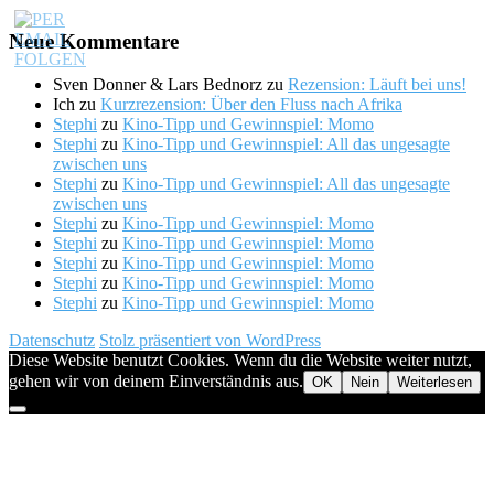
Neue Kommentare
Sven Donner & Lars Bednorz
zu
Rezension: Läuft bei uns!
Ich
zu
Kurzrezension: Über den Fluss nach Afrika
Stephi
zu
Kino-Tipp und Gewinnspiel: Momo
Stephi
zu
Kino-Tipp und Gewinnspiel: All das ungesagte
zwischen uns
Stephi
zu
Kino-Tipp und Gewinnspiel: All das ungesagte
zwischen uns
Stephi
zu
Kino-Tipp und Gewinnspiel: Momo
Stephi
zu
Kino-Tipp und Gewinnspiel: Momo
Stephi
zu
Kino-Tipp und Gewinnspiel: Momo
Stephi
zu
Kino-Tipp und Gewinnspiel: Momo
Stephi
zu
Kino-Tipp und Gewinnspiel: Momo
Datenschutz
Stolz präsentiert von WordPress
Diese Website benutzt Cookies. Wenn du die Website weiter nutzt,
gehen wir von deinem Einverständnis aus.
OK
Nein
Weiterlesen