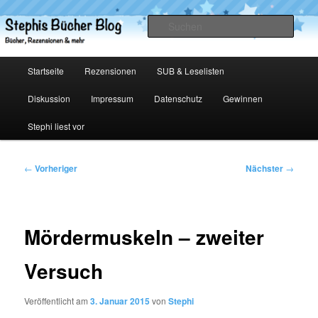
Zum
primären
Such
Inhalt
springen
Stephis Bücher Blog
Hauptmenü
Startseite
Rezensionen
SUB & Leselisten
Diskussion
Impressum
Datenschutz
Gewinnen
Stephi liest vor
Beitragsnavigation
←
Vorheriger
Nächster
→
Mördermuskeln – zweiter
Versuch
Veröffentlicht am
3. Januar 2015
von
Stephi