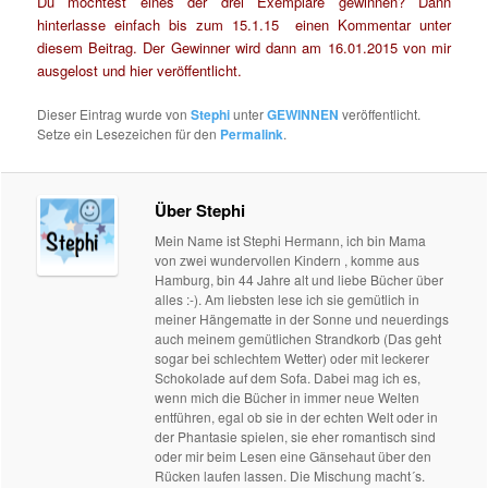
Du möchtest eines der drei Exemplare gewinnen? Dann
hinterlasse einfach bis zum 15.1.15 einen Kommentar unter
diesem Beitrag.
Der Gewinner wird dann am 16.01.2015 von mir
ausgelost und hier veröffentlicht.
Dieser Eintrag wurde von
Stephi
unter
GEWINNEN
veröffentlicht.
Setze ein Lesezeichen für den
Permalink
.
Über Stephi
Mein Name ist Stephi Hermann, ich bin Mama
von zwei wundervollen Kindern , komme aus
Hamburg, bin 44 Jahre alt und liebe Bücher über
alles :-). Am liebsten lese ich sie gemütlich in
meiner Hängematte in der Sonne und neuerdings
auch meinem gemütlichen Strandkorb (Das geht
sogar bei schlechtem Wetter) oder mit leckerer
Schokolade auf dem Sofa. Dabei mag ich es,
wenn mich die Bücher in immer neue Welten
entführen, egal ob sie in der echten Welt oder in
der Phantasie spielen, sie eher romantisch sind
oder mir beim Lesen eine Gänsehaut über den
Rücken laufen lassen. Die Mischung macht´s.