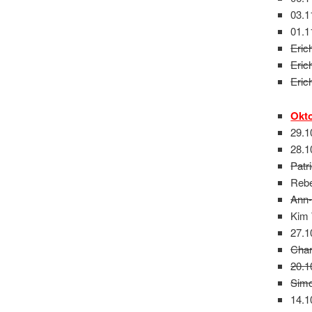
03.1
01.1
Eric
Eric
Eric
Okt
29.1
28.1
Patr
Rebe
Ann-
Kim 
27.1
Char
20.1
Simo
14.1