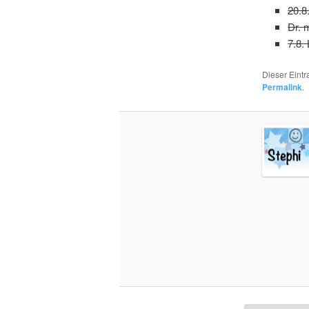
20.8
Dr. 
7.8.
Dieser Eint
Permalink
.