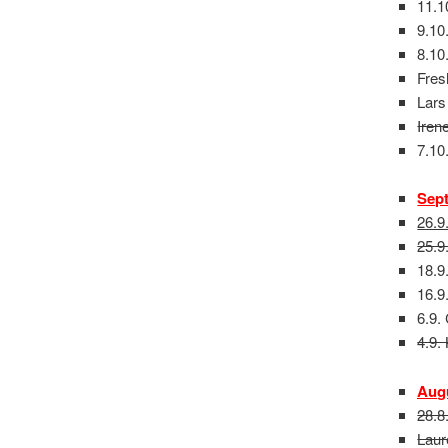
11.1
9.10
8.10
Fres
Lars
Iren
7.10
Sep
26.9
25.9
18.9
16.9
6.9.
4.9.
Augu
28.8
Laur