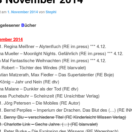
ht am
1. November 2014
von
Stephi
gelesener
B
ücher
ember 2014
1. Regina Meißner – Alytenfluch (RE im.press) *** 4.12.
na Mueller – Moonlight Nights. Gefährlich (RE im.press) *** 4.12.
 Mal Fantastische Weihnachten (RE im.press) *** 4.12.
 Robert – Töchter des Windes (RE blanvalet)
stian Matzerath, Max Fiedler – Das Supertalentier (RE Boje)
y König – Jahr und Nein (RE dtv)
a Malane – Dunkler als der Tod (RE dtv)
eas Puchebuhr – Scheinzeit (RE Unsichtbar Verlag)
1. Jörg Petersen – Die Mobiles (RE Autor)
1. Bernd Perplies – Imperium der Drachen. Das Blut des (…) (RE IN
1.
Benny Blu – verschiedene Titel (RE Kinderleicht Wissen Verlag)
1. Charlotte Link – Sechs Jahre. (…) (RE blanvalet)
1. Peter Burke – Die Explosion des Wissens (RE Wagenbach)