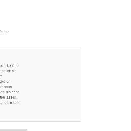
für den
ern , komme
ese ich sie
em
ckerer
mer neue
len, sie eher
fen lassen.
sondern sehr