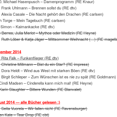
0. Michael Hasenpusch – Damenprogramm (RE Knaur)
. Frank Uhlmann – Brennen sollst du (RE dtv)
. Alexia Casale – Die Nacht gehört den Drachen (RE carlsen)
h Torge – Mein Tagebuch (RE carlsen)
 Simon – Kaimankacke (RE dtv)
e Berres, Julia Merlot – Mythos oder Medizin (RE Heyne)
.
Ruth Löber & Katja Jäger – Mittsommer Weihnacht (…) (RE magell
tember 2014
. Rita Falk – Funkenflieger (RE dtv)
. Christine Millmann – Bist du ein Star? (RE impress)
. Dora Heldt – Wind aus West mit starken Böen (RE dtv)
. Birgit Schlieper – Zum Wünschen ist es nie zu spät (RE Goldmann)
 Cindi Madsen – Cinderella kann mich mal! (RE Heyne)
 Karin Slaughter – Bittere Wunden (RE Blanvalet)
st 2014 — alle Bücher gelesen :)
. Seita Vuorela – Wir fallen nicht (RE Ravensburger)
en Kate – Tear Drop (RE cbt)