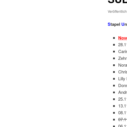
Veröffentlic
S
tapel
U
n
Nov
28.1
Cari
Zehn
Nora
Chri
Lill
Donn
Andr
25.1
13.1
08.1
07.1
06.1