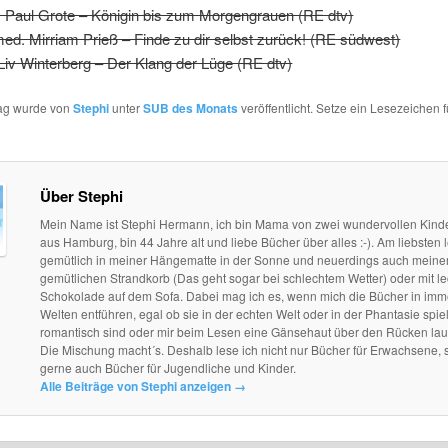
. Paul Grote – Königin bis zum Morgengrauen (RE dtv)
med. Mirriam Prieß – Finde zu dir selbst zurück! (RE südwest)
 Liv Winterberg – Der Klang der Lüge (RE dtv)
rag wurde von
Stephi
unter
SUB des Monats
veröffentlicht. Setze ein Lesezeichen 
Über Stephi
Mein Name ist Stephi Hermann, ich bin Mama von zwei wundervollen Kind
aus Hamburg, bin 44 Jahre alt und liebe Bücher über alles :-). Am liebsten l
gemütlich in meiner Hängematte in der Sonne und neuerdings auch mein
gemütlichen Strandkorb (Das geht sogar bei schlechtem Wetter) oder mit le
Schokolade auf dem Sofa. Dabei mag ich es, wenn mich die Bücher in im
Welten entführen, egal ob sie in der echten Welt oder in der Phantasie spie
romantisch sind oder mir beim Lesen eine Gänsehaut über den Rücken lau
Die Mischung macht´s. Deshalb lese ich nicht nur Bücher für Erwachsene, 
gerne auch Bücher für Jugendliche und Kinder.
Alle Beiträge von Stephi anzeigen
→