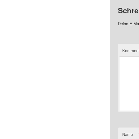
Schre
Deine E-Mai
Komment
Name