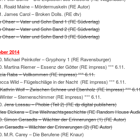
1. Roald Maine – Mördermuskeln (RE Autor)
1. James Carol – Broken Dolls. (RE dtv)
h Ohser – Vater und Sohn Band 1 (RE Südverlag)
h Ohser – Vater und Sohn Band 2 (RE Südverlag)
h Ohser – Vater und Sohn Band 3 (RE Südverlag)
ober 2014
0. Michael Peinkofer – Gryphony 1 (RE Ravensburger)
0. Martina Riemer – Essenz der Götter (RE impress) *** 6.11.
icia Rabs – Vollkommen (RE impress) *** 6.11.
cca Wild – Flügelschläge in der Nacht (RE impress) *** 6.11.
Kathrin Wolf – Zwischen Schnee und Ebenholz (RE impress) *** 6.1
Winter – Sternenschimmer (RE impress) *** 6.11.
0.
Jens Lossau – Phobie (Teil 2) (RE dp digital publishers)
les Dickens – Eine Weihnachtsgeschichte (RE Random House Audi
0. Simon Geraedts – Wächter der Erinnerungen (1) (RE Autor)
n Geraedts – Wächter der Erinnerungen (2) (RE Autor)
0. M.R. Carey – Die Berufene (RE Knaur)