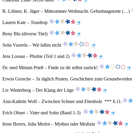
R. Löbner, K. Jäger – Mittsommer Weihnacht. Geburtstagstorte (…)
Lauren Kate – Teardrop
➜
Beny Blu (diverse Titel)
➜
Seita Vuorela – Wir fallen nicht
➜
Jens Lossau – Phobie (Teil 1 und 2)
➜
Dr. med Miriam Prieß – Finde zu dir selbst zurück!
➜
Erwin Grosche – 3x täglich Pusten. Geschichten zum Gesundwerde
Liv Winterberg – Der Klang der Lüge
➜
Ann-Kathrin Wolf – Zwischen Schnee und Ebenholz *** 6.11.
Erich Ohser – Vater und Sohn (Band 1-3)
➜
Irene Berres, Julia Merlot – Mythos oder Medizin
➜