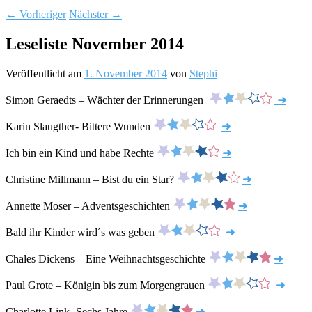
←
Vorheriger
Nächster
→
Leseliste November 2014
Veröffentlicht am
1. November 2014
von
Stephi
Simon Geraedts – Wächter der Erinnerungen
➜
Karin Slaugther- Bittere Wunden
➜
Ich bin ein Kind und habe Rechte
➜
Christine Millmann – Bist du ein Star?
➜
Annette Moser – Adventsgeschichten
➜
Bald ihr Kinder wird´s was geben
➜
Chales Dickens – Eine Weihnachtsgeschichte
➜
Paul Grote – Königin bis zum Morgengrauen
➜
Charlotte Link- Sechs Jahre
➜