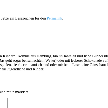
. Setze ein Lesezeichen für den
Permalink
.
indern , komme aus Hamburg, bin 44 Jahre alt und liebe Bücher über a
s geht sogar bei schlechtem Wetter) oder mit leckerer Schokolade au
ie spielen, sie eher romantisch sind oder mir beim Lesen eine Gänsehau
 für Jugendliche und Kinder.
sind mit
*
markiert