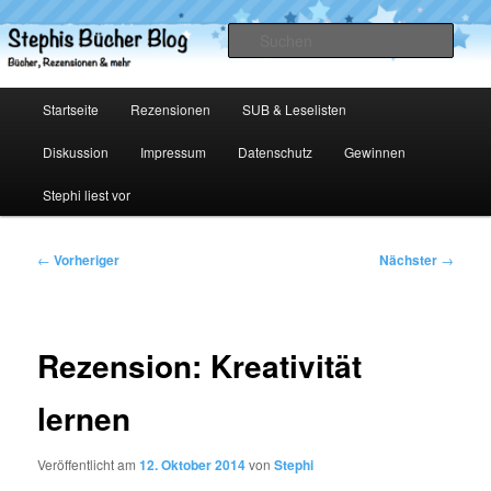
Zum
primären
Such
Inhalt
springen
Stephis Bücher Blog
Hauptmenü
Startseite
Rezensionen
SUB & Leselisten
Diskussion
Impressum
Datenschutz
Gewinnen
Stephi liest vor
Beitragsnavigation
←
Vorheriger
Nächster
→
Rezension: Kreativität
lernen
Veröffentlicht am
12. Oktober 2014
von
Stephi