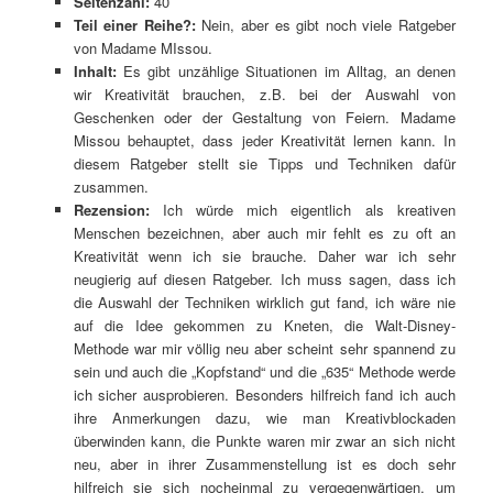
Seitenzahl:
40
Teil einer Reihe?:
Nein, aber es gibt noch viele Ratgeber
von Madame MIssou.
Inhalt:
Es gibt unzählige Situationen im Alltag, an denen
wir Kreativität brauchen, z.B. bei der Auswahl von
Geschenken oder der Gestaltung von Feiern. Madame
Missou behauptet, dass jeder Kreativität lernen kann. In
diesem Ratgeber stellt sie Tipps und Techniken dafür
zusammen.
Rezension:
Ich würde mich eigentlich als kreativen
Menschen bezeichnen, aber auch mir fehlt es zu oft an
Kreativität wenn ich sie brauche. Daher war ich sehr
neugierig auf diesen Ratgeber. Ich muss sagen, dass ich
die Auswahl der Techniken wirklich gut fand, ich wäre nie
auf die Idee gekommen zu Kneten, die Walt-Disney-
Methode war mir völlig neu aber scheint sehr spannend zu
sein und auch die „Kopfstand“ und die „635“ Methode werde
ich sicher ausprobieren. Besonders hilfreich fand ich auch
ihre Anmerkungen dazu, wie man Kreativblockaden
überwinden kann, die Punkte waren mir zwar an sich nicht
neu, aber in ihrer Zusammenstellung ist es doch sehr
hilfreich sie sich nocheinmal zu vergegenwärtigen, um