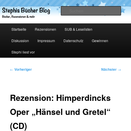
Zum
primären
Such
Inhalt
springen
Stephis Bücher Blog
Hauptmenü
Startseite
Rezensionen
SUB & Leselisten
Diskussion
Impressum
Datenschutz
Gewinnen
Stephi liest vor
Beitragsnavigation
←
Vorheriger
Nächster
→
Rezension: Himperdincks
Oper „Hänsel und Gretel“
(CD)