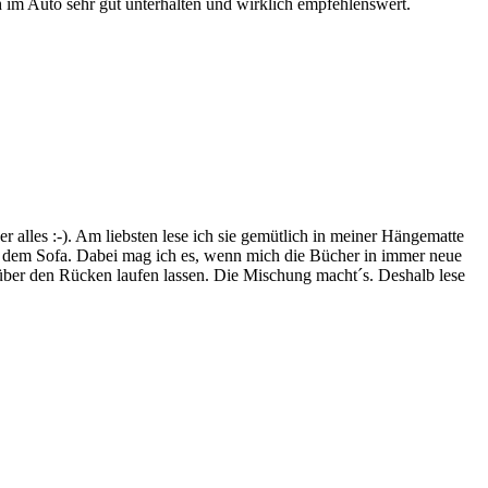
 im Auto sehr gut unterhalten und wirklich empfehlenswert.
lles :-). Am liebsten lese ich sie gemütlich in meiner Hängematte
f dem Sofa. Dabei mag ich es, wenn mich die Bücher in immer neue
t über den Rücken laufen lassen. Die Mischung macht´s. Deshalb lese