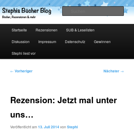
Zum
primären
Such
Inhalt
springen
Stephis Bücher Blog
Hauptmenü
Startseite
Rezensionen
SUB & Leselisten
Diskussion
Impressum
Datenschutz
Gewinnen
Stephi liest vor
Beitragsnavigation
←
Vorheriger
Nächster
→
Rezension: Jetzt mal unter
uns…
Veröffentlicht am
13. Juli 2014
von
Stephi