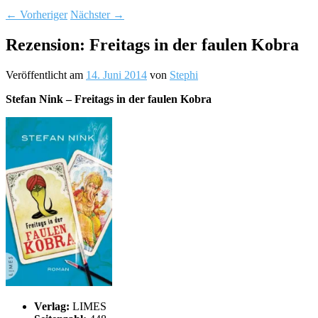
←
Vorheriger
Nächster
→
Rezension: Freitags in der faulen Kobra
Veröffentlicht am
14. Juni 2014
von
Stephi
Stefan Nink – Freitags in der faulen Kobra
Verlag:
LIMES