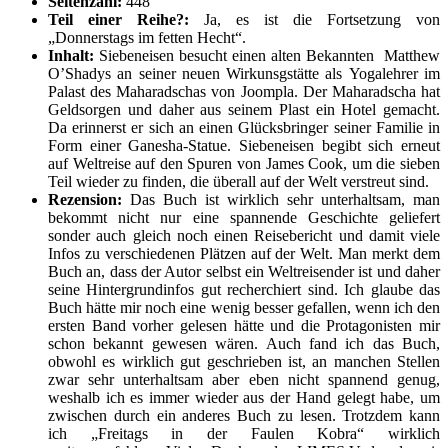
Seitenzahl:
448
Teil einer Reihe?:
Ja, es ist die Fortsetzung von
„Donnerstags im fetten Hecht“.
Inhalt:
Siebeneisen besucht einen alten Bekannten Matthew
O’Shadys an seiner neuen Wirkunsgstätte als Yogalehrer im
Palast des Maharadschas von Joompla. Der Maharadscha hat
Geldsorgen und daher aus seinem Plast ein Hotel gemacht.
Da erinnerst er sich an einen Glücksbringer seiner Familie in
Form einer Ganesha-Statue. Siebeneisen begibt sich erneut
auf Weltreise auf den Spuren von James Cook, um die sieben
Teil wieder zu finden, die überall auf der Welt verstreut sind.
Rezension:
Das Buch ist wirklich sehr unterhaltsam, man
bekommt nicht nur eine spannende Geschichte geliefert
sonder auch gleich noch einen Reisebericht und damit viele
Infos zu verschiedenen Plätzen auf der Welt. Man merkt dem
Buch an, dass der Autor selbst ein Weltreisender ist und daher
seine Hintergrundinfos gut recherchiert sind. Ich glaube das
Buch hätte mir noch eine wenig besser gefallen, wenn ich den
ersten Band vorher gelesen hätte und die Protagonisten mir
schon bekannt gewesen wären. Auch fand ich das Buch,
obwohl es wirklich gut geschrieben ist, an manchen Stellen
zwar sehr unterhaltsam aber eben nicht spannend genug,
weshalb ich es immer wieder aus der Hand gelegt habe, um
zwischen durch ein anderes Buch zu lesen. Trotzdem kann
ich „Freitags in der Faulen Kobra“ wirklich