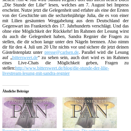
„Die Stunde der Lilie“ lesen, welches am 7. August bei Impress
erscheint. Nutze jetzt die Gelegenheit und erfahre als eine der Ersten
von der Geschichte um die sechzehnjährige Julia, die es von einer
mit Lilien gesäumten Weggabelung aus dem Deutschland der
Gegenwart ins Frankreich des 17. Jahrhunderts verschlägt. Und das
ohne eine Möglichkeit der Rückkehr! Im Rahmen der Lesung wirst
du auch die Gelegenheit haben, Sandra Regnier die Fragen zu
stellen, die dir schon lange unter den Nägeln brennen. Also nimm
dir für den 4. Juli um 20 Uhr nichts vor und sichere dir jetzt deinen
Gästelistenplatz unter
presse@carlsen.de
. Parallel wird die Lesung
auf „
bittersweet.de
“ zu sehen sein, auch dort wird es im Rahmen
eines Live-Chats die Möglichkeit geben, Fragen zu
stellen:
http://www.bittersweet.de/blog/die-stunde-der-lilie-
livestream-lesung-mit-sandra-regnier
Ähnliche Beiträge
Rezension: Das dunkle
Rezension: Die verborgenen