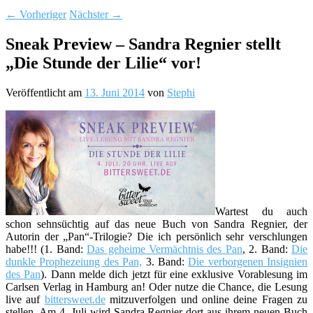
←
Vorheriger
Nächster
→
Sneak Preview – Sandra Regnier stellt
„Die Stunde der Lilie“ vor!
Veröffentlicht am
13. Juni 2014
von
Stephi
Wartest du auch
schon sehnsüchtig auf das neue Buch von Sandra Regnier, der
Autorin der „Pan“-Trilogie? Die ich persönlich sehr verschlungen
habe!!! (1. Band:
Das geheime Vermächtnis des Pan
, 2. Band:
Die
dunkle Prophezeiung des Pan,
3. Band:
Die verborgenen Insignien
des Pan
). Dann melde dich jetzt für eine exklusive Vorablesung im
Carlsen Verlag in Hamburg an! Oder nutze die Chance, die Lesung
live auf
bittersweet.de
mitzuverfolgen und online deine Fragen zu
stellen. Am 4. Juli wird Sandra Regnier dort aus ihrem neuen Buch