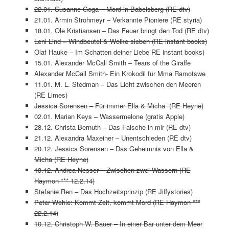
22.01. Susanne Goga – Mord in Babelsberg (RE dtv)
21.01. Armin Strohmeyr – Verkannte Pioniere (RE styria)
18.01. Ole Kristiansen – Das Feuer bringt den Tod (RE dtv)
Leni Lind – Windbeutel & Wolke sieben (RE instant books)
Olaf Hauke – Im Schatten deiner Liebe RE instant books)
15.01. Alexander McCall Smith – Tears of the Giraffe
Alexander McCall Smith- Ein Krokodil für Mma Ramotswe
11.01. M. L. Stedman – Das Licht zwischen den Meeren
(RE Limes)
Jessica Sorensen – Für immer Ella & Micha (RE Heyne)
02.01. Marian Keys – Wassermelone (gratis Apple)
28.12. Christa Bernuth – Das Falsche in mir (RE dtv)
21.12. Alexandra Maxeiner – Unentschieden (RE dtv)
20.12. Jessica Sorensen – Das Geheimnis von Ella &
Micha (RE Heyne)
13.12. Andrea Nesser – Zwischen zwei Wassern (RE
Haymon *** 12.2.14)
Stefanie Ren – Das Hochzeitsprinzip (RE Jiffystories)
Peter Wehle: Kommt Zeit, kommt Mord (RE Haymon ***
22.2.14)
10.12. Christoph W. Bauer – In einer Bar unter dem Meer