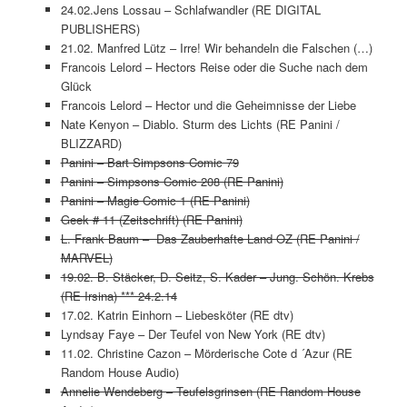
24.02.Jens Lossau – Schlafwandler (RE DIGITAL
PUBLISHERS)
21.02. Manfred Lütz – Irre! Wir behandeln die Falschen (…)
Francois Lelord – Hectors Reise oder die Suche nach dem
Glück
Francois Lelord – Hector und die Geheimnisse der Liebe
Nate Kenyon – Diablo. Sturm des Lichts (RE Panini /
BLIZZARD)
Panini – Bart Simpsons Comic 79
Panini – Simpsons Comic 208 (RE Panini)
Panini – Magie Comic 1 (RE Panini)
Geek # 11 (Zeitschrift) (RE Panini)
L. Frank Baum – Das Zauberhafte Land OZ (RE Panini /
MARVEL)
19.02. B. Stäcker, D. Seitz, S. Kader – Jung. Schön. Krebs
(RE Irsina) *** 24.2.14
17.02. Katrin Einhorn – Liebesköter (RE dtv)
Lyndsay Faye – Der Teufel von New York (RE dtv)
11.02. Christine Cazon – Mörderische Cote d ´Azur (RE
Random House Audio)
Annelie Wendeberg – Teufelsgrinsen (RE Random House