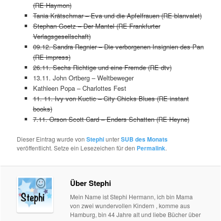
(RE Haymon)
Tania Krätschmar – Eva und die Apfelfrauen (RE blanvalet)
Stephan Goetz – Der Mantel (RE Frankfurter
Verlagsgesellschaft)
09.12. Sandra Regnier – Die verborgenen Insignien des Pan
(RE impress)
26.11. Sechs Richtige und eine Fremde (RE dtv)
13.11. John Ortberg – Weltbeweger
Kathleen Popa – Charlottes Fest
11. 11. Ivy von Kuctic – City Chicks Blues (RE instant
books)
7.11. Orson Scott Card – Enders Schatten (RE Heyne)
Dieser Eintrag wurde von
Stephi
unter
SUB des Monats
veröffentlicht. Setze ein Lesezeichen für den
Permalink
.
Über Stephi
Mein Name ist Stephi Hermann, ich bin Mama
von zwei wundervollen Kindern , komme aus
Hamburg, bin 44 Jahre alt und liebe Bücher über