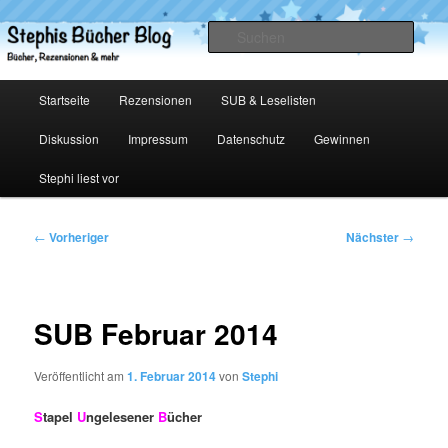
Zum
primären
Such
Inhalt
springen
Stephis Bücher Blog
Hauptmenü
Startseite
Rezensionen
SUB & Leselisten
Diskussion
Impressum
Datenschutz
Gewinnen
Stephi liest vor
Beitragsnavigation
←
Vorheriger
Nächster
→
SUB Februar 2014
Veröffentlicht am
1. Februar 2014
von
Stephi
S
tapel
U
ngelesener
B
ücher