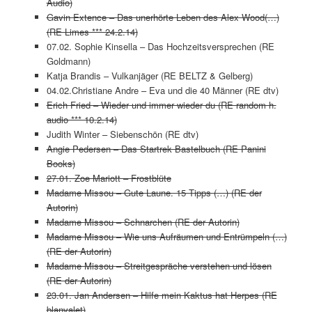
Audio)
Gavin Extence – Das unerhörte Leben des Alex Wood(…)
(RE Limes *** 24.2.14)
07.02. Sophie Kinsella – Das Hochzeitsversprechen (RE
Goldmann)
Katja Brandis – Vulkanjäger (RE BELTZ & Gelberg)
04.02.Christiane Andre – Eva und die 40 Männer (RE dtv)
Erich Fried – Wieder und immer wieder du (RE random h.
audio *** 10.2.14)
Judith Winter – Siebenschön (RE dtv)
Angie Pedersen – Das Startrek Bastelbuch (RE Panini
Books)
27.01. Zoe Mariott – Frostblüte
Madame Missou – Gute Laune. 15 Tipps (…) (RE der
Autorin)
Madame Missou – Schnarchen (RE der Autorin)
Madame Missou – Wie uns Aufräumen und Entrümpeln (…)
(RE der Autorin)
Madame Missou – Streitgespräche verstehen und lösen
(RE der Autorin)
23.01. Jan Andersen – Hilfe mein Kaktus hat Herpes (RE
blanvalet)