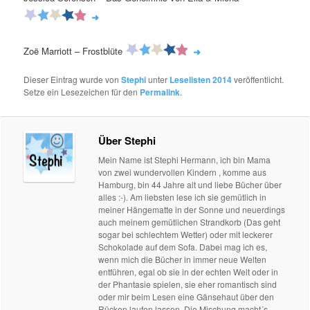
➜
Zoë Marriott – Frostblüte
➜
Dieser Eintrag wurde von
Stephi
unter
Leselisten 2014
veröffentlicht.
Setze ein Lesezeichen für den
Permalink
.
Über Stephi
Mein Name ist Stephi Hermann, ich bin Mama
von zwei wundervollen Kindern , komme aus
Hamburg, bin 44 Jahre alt und liebe Bücher über
alles :-). Am liebsten lese ich sie gemütlich in
meiner Hängematte in der Sonne und neuerdings
auch meinem gemütlichen Strandkorb (Das geht
sogar bei schlechtem Wetter) oder mit leckerer
Schokolade auf dem Sofa. Dabei mag ich es,
wenn mich die Bücher in immer neue Welten
entführen, egal ob sie in der echten Welt oder in
der Phantasie spielen, sie eher romantisch sind
oder mir beim Lesen eine Gänsehaut über den
Rücken laufen lassen. Die Mischung macht´s.