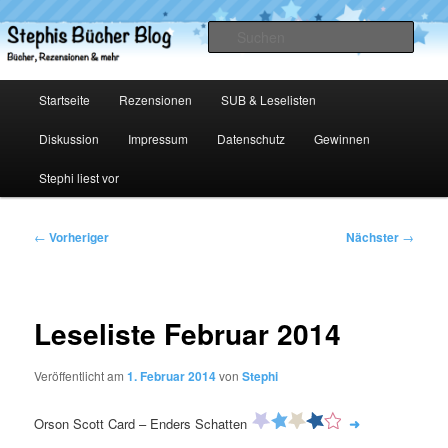
Zum
primären
Such
Inhalt
springen
Stephis Bücher Blog
Hauptmenü
Startseite
Rezensionen
SUB & Leselisten
Diskussion
Impressum
Datenschutz
Gewinnen
Stephi liest vor
Beitragsnavigation
←
Vorheriger
Nächster
→
Leseliste Februar 2014
Veröffentlicht am
1. Februar 2014
von
Stephi
Orson Scott Card – Enders Schatten
➜