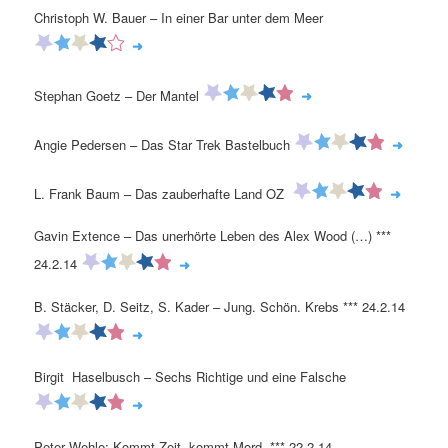
Christoph W. Bauer – In einer Bar unter dem Meer
➜
Stephan Goetz – Der Mantel
➜
Angie Pedersen – Das Star Trek Bastelbuch
➜
L. Frank Baum – Das zauberhafte Land OZ
➜
Gavin Extence – Das unerhörte Leben des Alex Wood (…) ***
24.2.14
➜
B. Stäcker, D. Seitz, S. Kader – Jung. Schön. Krebs *** 24.2.14
➜
Birgit Haselbusch – Sechs Richtige und eine Falsche
➜
Peter Wehle: Kommt Zeit, kommt Mord *** 22.2.14