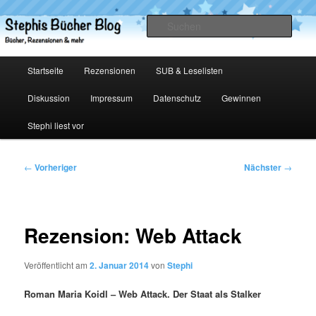
Zum
primären
Such
Inhalt
springen
Stephis Bücher Blog
Hauptmenü
Startseite
Rezensionen
SUB & Leselisten
Diskussion
Impressum
Datenschutz
Gewinnen
Stephi liest vor
Beitragsnavigation
←
Vorheriger
Nächster
→
Rezension: Web Attack
Veröffentlicht am
2. Januar 2014
von
Stephi
Roman Maria Koidl – Web Attack. Der Staat als Stalker