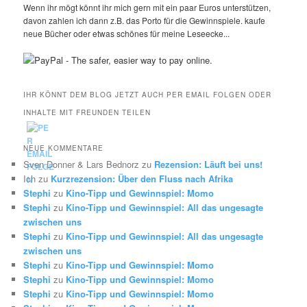
Wenn ihr mögt könnt ihr mich gern mit ein paar Euros unterstützen,
davon zahlen ich dann z.B. das Porto für die Gewinnspiele. kaufe
neue Bücher oder etwas schönes für meine Leseecke...
IHR KÖNNT DEM BLOG JETZT AUCH PER EMAIL FOLGEN ODER
INHALTE MIT FREUNDEN TEILEN
NEUE KOMMENTARE
Sven Donner & Lars Bednorz
zu
Rezension: Läuft bei uns!
Ich
zu
Kurzrezension: Über den Fluss nach Afrika
Stephi
zu
Kino-Tipp und Gewinnspiel: Momo
Stephi
zu
Kino-Tipp und Gewinnspiel: All das ungesagte
zwischen uns
Stephi
zu
Kino-Tipp und Gewinnspiel: All das ungesagte
zwischen uns
Stephi
zu
Kino-Tipp und Gewinnspiel: Momo
Stephi
zu
Kino-Tipp und Gewinnspiel: Momo
Stephi
zu
Kino-Tipp und Gewinnspiel: Momo