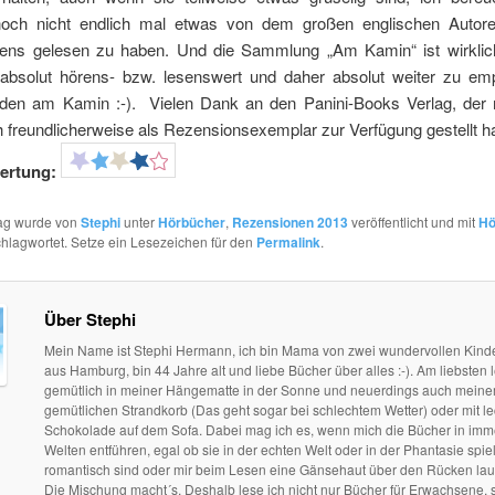
och nicht endlich mal etwas von dem großen englischen Autor
ens gelesen zu haben. Und die Sammlung „Am Kamin“ ist wirklich 
absolut hörens- bzw. lesenswert und daher absolut weiter zu emp
den am Kamin :-). Vielen Dank an den Panini-Books Verlag, der 
 freundlicherweise als Rezensionsexemplar zur Verfügung gestellt ha
ertung:
rag wurde von
Stephi
unter
Hörbücher
,
Rezensionen 2013
veröffentlicht und mit
Hö
hlagwortet. Setze ein Lesezeichen für den
Permalink
.
Über Stephi
Mein Name ist Stephi Hermann, ich bin Mama von zwei wundervollen Kind
aus Hamburg, bin 44 Jahre alt und liebe Bücher über alles :-). Am liebsten l
gemütlich in meiner Hängematte in der Sonne und neuerdings auch mein
gemütlichen Strandkorb (Das geht sogar bei schlechtem Wetter) oder mit le
Schokolade auf dem Sofa. Dabei mag ich es, wenn mich die Bücher in im
Welten entführen, egal ob sie in der echten Welt oder in der Phantasie spie
romantisch sind oder mir beim Lesen eine Gänsehaut über den Rücken lau
Die Mischung macht´s. Deshalb lese ich nicht nur Bücher für Erwachsene, 