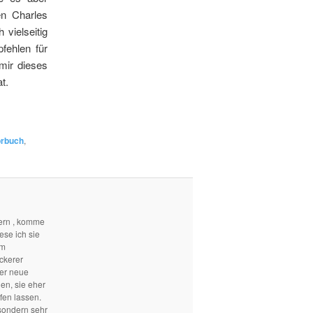
en Charles
vielseitig
fehlen für
mir dieses
t.
rbuch
,
ern , komme
ese ich sie
em
ckerer
mer neue
len, sie eher
fen lassen.
sondern sehr