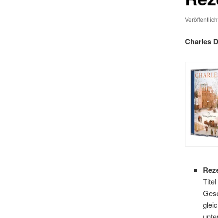
Veröffentlic
Charles 
Rez
Tite
Gesc
glei
unte