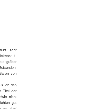
fünf sehr
ickens: 1.
otengräber
 Reisenden,
 Baron von
ls ich den
 Titel der
dwie nicht
ichten gut
ue es aber