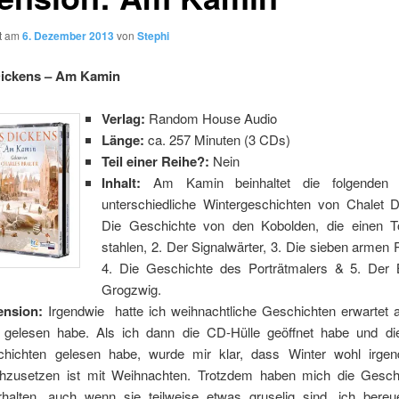
ht am
6. Dezember 2013
von
Stephi
Dickens – Am Kamin
Verlag:
Random House Audio
Länge:
ca. 257 Minuten (3 CDs)
Teil einer Reihe?:
Nein
Inhalt:
Am Kamin beinhaltet die folgenden 
unterschiedliche Wintergeschichten von Chalet D
Die Geschichte von den Kobolden, die einen T
stahlen, 2. Der Signalwärter, 3. Die sieben armen
4. Die Geschichte des Porträtmalers & 5. Der
Grogzwig.
ension:
Irgendwie hatte ich weihnachtliche Geschichten erwartet a
l gelesen habe. Als ich dann die CD-Hülle geöffnet habe und die
hichten gelesen habe, wurde mir klar, dass Winter wohl irgen
chzusetzen ist mit Weihnachten. Trotzdem haben mich die Gesch
rhalten, auch wenn sie teilweise etwas gruselig sind, ich bere