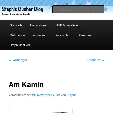
Zum
primären
Such
Inhalt
springen
Stephis Bücher Blog
Hauptmenü
Startseite
Rezensionen
SUB & Leselisten
Diskussion
Impressum
Datenschutz
Gewinnen
Stephi liest vor
Beitragsnavigation
←
Vorheriger
Nächster
→
Am Kamin
Veröffentlicht am
24. November 2013
von
Stephi
I