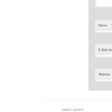
Name
E-Mail-A
Website
DANKE SAGEN….