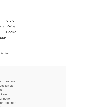
 ersten
em Verlag
h E-Books
tbook.
 für den
ern , komme
ese ich sie
em
ckerer
mer neue
len, sie eher
fen lassen.