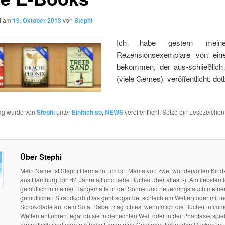
ht am
19. Oktober 2013
von
Stephi
Ich habe gestern meine
Rezensionsexemplare von ein
bekommen, der aus-schließlic
(viele Genres) veröffentlicht: do
rag wurde von
Stephi
unter
Einfach so
,
NEWS
veröffentlicht. Setze ein Lesezeichen
Über Stephi
Mein Name ist Stephi Hermann, ich bin Mama von zwei wundervollen Kind
aus Hamburg, bin 44 Jahre alt und liebe Bücher über alles :-). Am liebsten l
gemütlich in meiner Hängematte in der Sonne und neuerdings auch mein
gemütlichen Strandkorb (Das geht sogar bei schlechtem Wetter) oder mit le
Schokolade auf dem Sofa. Dabei mag ich es, wenn mich die Bücher in im
Welten entführen, egal ob sie in der echten Welt oder in der Phantasie spie
romantisch sind oder mir beim Lesen eine Gänsehaut über den Rücken lau