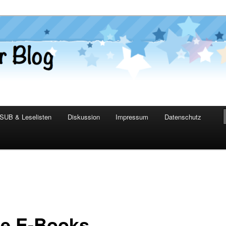
er Blog
SUB & Leselisten
Diskussion
Impressum
Datenschutz
e E-Books