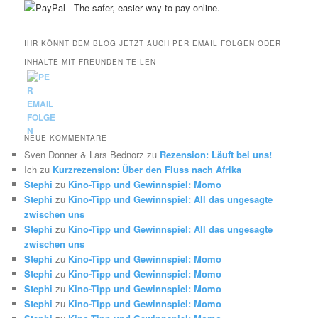
IHR KÖNNT DEM BLOG JETZT AUCH PER EMAIL FOLGEN ODER
INHALTE MIT FREUNDEN TEILEN
NEUE KOMMENTARE
Sven Donner & Lars Bednorz
zu
Rezension: Läuft bei uns!
Ich
zu
Kurzrezension: Über den Fluss nach Afrika
Stephi
zu
Kino-Tipp und Gewinnspiel: Momo
Stephi
zu
Kino-Tipp und Gewinnspiel: All das ungesagte
zwischen uns
Stephi
zu
Kino-Tipp und Gewinnspiel: All das ungesagte
zwischen uns
Stephi
zu
Kino-Tipp und Gewinnspiel: Momo
Stephi
zu
Kino-Tipp und Gewinnspiel: Momo
Stephi
zu
Kino-Tipp und Gewinnspiel: Momo
Stephi
zu
Kino-Tipp und Gewinnspiel: Momo