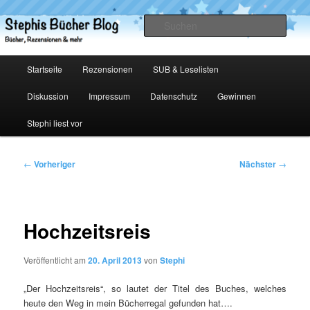
Zum
primären
Such
Inhalt
springen
Stephis Bücher Blog
Hauptmenü
Startseite
Rezensionen
SUB & Leselisten
Diskussion
Impressum
Datenschutz
Gewinnen
Stephi liest vor
Beitragsnavigation
←
Vorheriger
Nächster
→
Hochzeitsreis
Veröffentlicht am
20. April 2013
von
Stephi
„Der Hochzeitsreis“, so lautet der Titel des Buches, welches
heute den Weg in mein Bücherregal gefunden hat….