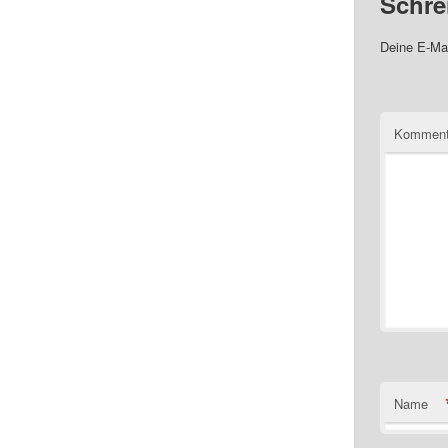
Schre
Deine E-Mai
Komment
Name