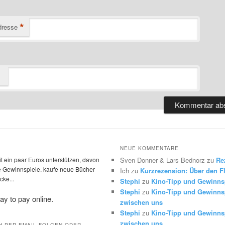
*
dresse
NEUE KOMMENTARE
t ein paar Euros unterstützen, davon
Sven Donner & Lars Bednorz
zu
Re
die Gewinnspiele. kaufe neue Bücher
Ich
zu
Kurzrezension: Über den Fl
ke...
Stephi
zu
Kino-Tipp und Gewinns
Stephi
zu
Kino-Tipp und Gewinnsp
zwischen uns
Stephi
zu
Kino-Tipp und Gewinnsp
zwischen uns
H PER EMAIL FOLGEN ODER