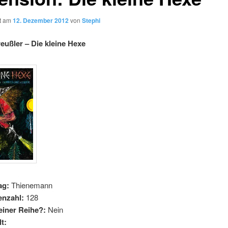
ht am
12. Dezember 2012
von
Stephi
reußler – Die kleine Hexe
ag:
Thienemann
enzahl:
128
 einer Reihe?:
Nein
lt: