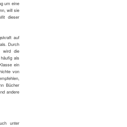
nug um eine
n, will sie
Mit dieser
skraft auf
als. Durch
 wird die
häufig als
Klasse ein
ichte von
empfehlen,
enn Bücher
und andere
uch unter