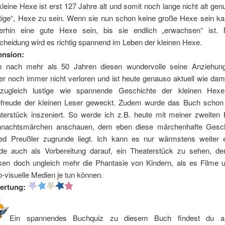
kleine Hexe ist erst 127 Jahre alt und somit noch lange nicht alt ge
htige“, Hexe zu sein. Wenn sie nun schon keine große Hexe sein kan
rhin eine gute Hexe sein, bis sie endlich „erwachsen“ ist. 
cheidung wird es richtig spannend im Leben der kleinen Hexe.
ension:
 nach mehr als 50 Jahren diesen wundervolle seine Anziehung
er noch immer nicht verloren und ist heute genauso aktuell wie dam
 zugleich lustige wie spannende Geschichte der kleinen Hexe
freude der kleinen Leser geweckt. Zudem wurde das Buch schon 
terstück inszeniert. So werde ich z.B. heute mit meiner zweiten 
hnachtsmärchen anschauen, dem eben diese märchenhafte Gesch
ied Preußler zugrunde liegt. Ich kann es nur wärmstens weiter 
de auch als Vorbereitung darauf, ein Theaterstück zu sehen, d
en doch ungleich mehr die Phantasie von Kindern, als es Filme 
o-visuelle Medien je tun können.
ertung:
Ein spannendes Buchquiz zu diesem Buch findest du a