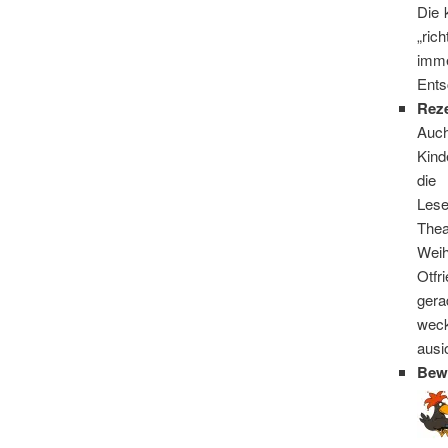
Die 
„ric
imme
Ents
Rez
Auch
Kind
die
Lese
Thea
Wei
Otfr
gera
weck
ausi
Bew