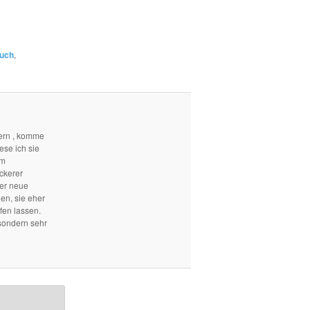
buch
,
ern , komme
ese ich sie
em
ckerer
mer neue
len, sie eher
fen lassen.
sondern sehr