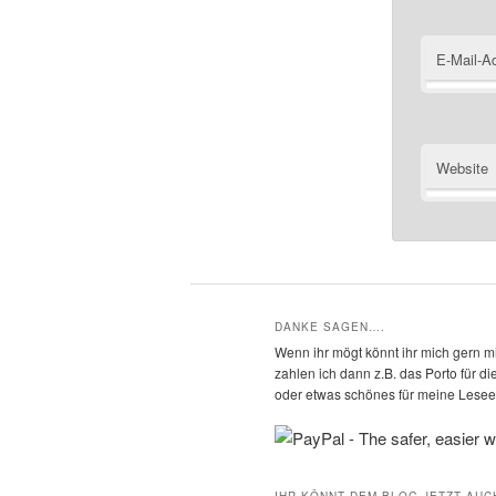
E-Mail-A
Website
DANKE SAGEN….
Wenn ihr mögt könnt ihr mich gern mi
zahlen ich dann z.B. das Porto für 
oder etwas schönes für meine Leseec
IHR KÖNNT DEM BLOG JETZT AUC