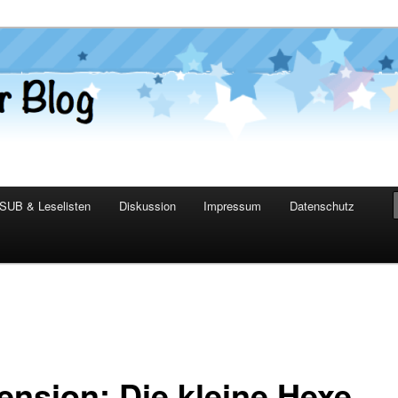
er Blog
SUB & Leselisten
Diskussion
Impressum
Datenschutz
ension: Die kleine Hexe