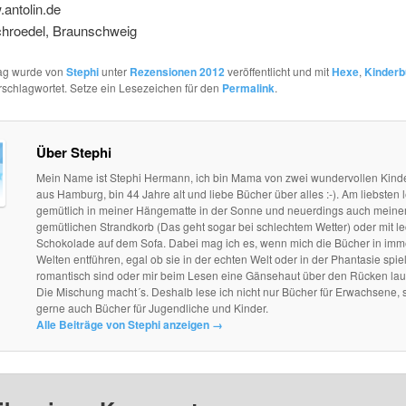
antolin.de
hroedel, Braunschweig
rag wurde von
Stephi
unter
Rezensionen 2012
veröffentlicht und mit
Hexe
,
Kinder
schlagwortet. Setze ein Lesezeichen für den
Permalink
.
Über Stephi
Mein Name ist Stephi Hermann, ich bin Mama von zwei wundervollen Kind
aus Hamburg, bin 44 Jahre alt und liebe Bücher über alles :-). Am liebsten l
gemütlich in meiner Hängematte in der Sonne und neuerdings auch mein
gemütlichen Strandkorb (Das geht sogar bei schlechtem Wetter) oder mit le
Schokolade auf dem Sofa. Dabei mag ich es, wenn mich die Bücher in im
Welten entführen, egal ob sie in der echten Welt oder in der Phantasie spie
romantisch sind oder mir beim Lesen eine Gänsehaut über den Rücken lau
Die Mischung macht´s. Deshalb lese ich nicht nur Bücher für Erwachsene, 
gerne auch Bücher für Jugendliche und Kinder.
Alle Beiträge von Stephi anzeigen
→