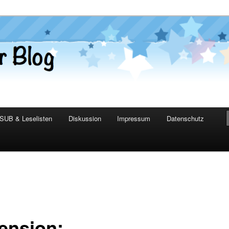
er Blog
SUB & Leselisten
Diskussion
Impressum
Datenschutz
ension: