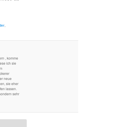
der
,
ern , komme
ese ich sie
em
ckerer
mer neue
len, sie eher
fen lassen.
sondern sehr