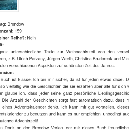
lag:
Brendow
enzahl:
159
 einer Reihe?:
Nein
lt:
anz unterschiedliche Texte zur Weihnachtszeit von den versc
ren, z.B. Ulrich Parzany, Jürgen Werth, Christina Brudereck und Mi
ielen verschiedenen Aspekten zur schönsten Zeit des Jahres.
ension:
Buch ist klasse. Ich bin mir sicher, da ist für jeden etwas dabei. 
 so vielfältig wie die Geschichten die sie erzählen aber alle für sich 
r glaube ich, dass jeder seine ganz persönliche Lieblingsgeschic
. Die Anzahl der Geschichten sorgt fast automatisch dazu, dass 
 eines Adventskalender denkt. Ich kann mir gut vorstellen, diese
ntskalender zu benutzen und kann es nur empfehlen, unbedingt auc
laufende Adventszeit!
en Dank an den Brendow Verlag, der mir dieses Buch freundliche