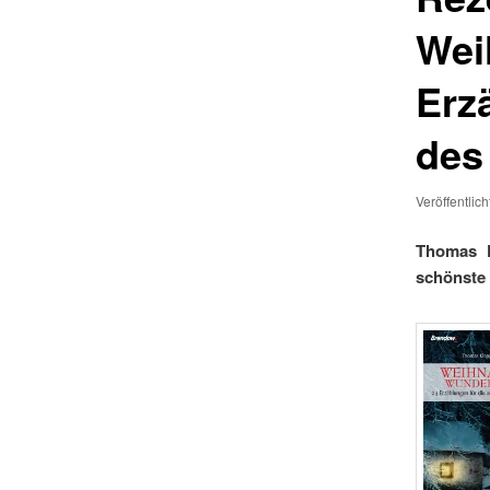
Wei
Erz
des
Veröffentlic
Thomas K
schönste 