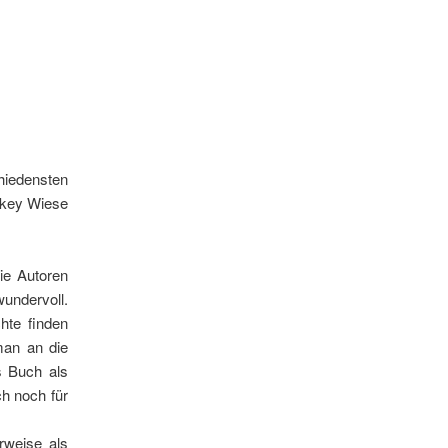
hiedensten
ckey Wiese
Die Autoren
wundervoll.
hte finden
man an die
s Buch als
h noch für
rweise als