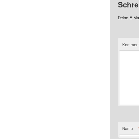
Schre
Deine E-Mai
Komment
Name