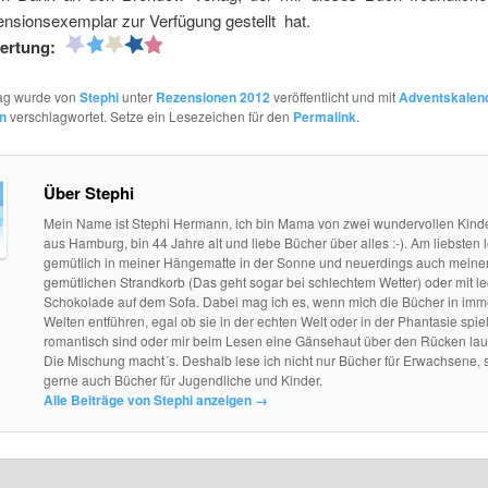
nsionsexemplar zur Verfügung gestellt hat.
ertung:
rag wurde von
Stephi
unter
Rezensionen 2012
veröffentlicht und mit
Adventskalen
n
verschlagwortet. Setze ein Lesezeichen für den
Permalink
.
Über Stephi
Mein Name ist Stephi Hermann, ich bin Mama von zwei wundervollen Kind
aus Hamburg, bin 44 Jahre alt und liebe Bücher über alles :-). Am liebsten l
gemütlich in meiner Hängematte in der Sonne und neuerdings auch mein
gemütlichen Strandkorb (Das geht sogar bei schlechtem Wetter) oder mit le
Schokolade auf dem Sofa. Dabei mag ich es, wenn mich die Bücher in im
Welten entführen, egal ob sie in der echten Welt oder in der Phantasie spie
romantisch sind oder mir beim Lesen eine Gänsehaut über den Rücken lau
Die Mischung macht´s. Deshalb lese ich nicht nur Bücher für Erwachsene, 
gerne auch Bücher für Jugendliche und Kinder.
Alle Beiträge von Stephi anzeigen
→