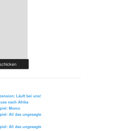
zension: Läuft bei uns!
uss nach Afrika
piel: Momo
iel: All das ungesagte
iel: All das ungesagte