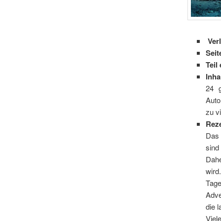
Ver
Seit
Teil
Inha
24 g
Auto
zu v
Rez
Das 
sind
Dahe
wird
Tage
Adve
die 
Viel