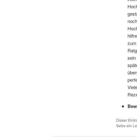
Hoch
gest
noch
Hoch
hilf
zum 
Ratg
sein
spät
über
perf
Viel
Reze
Bew
Dieser Eint
Setze ein L