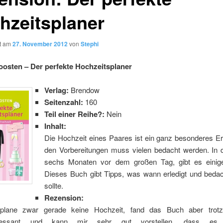
hzeitsplaner
ht am
27. November 2012
von
Stephi
osten – Der perfekte Hochzeitsplaner
Verlag:
Brendow
Seitenzahl:
160
Teil einer Reihe?:
Nein
Inhalt:
Die Hochzeit eines Paares ist ein ganz besonderes Er
den Vorbereitungen muss vielen bedacht werden. In d
sechs Monaten vor dem großen Tag, gibt es einig
Dieses Buch gibt Tipps, was wann erledigt und beda
sollte.
Rezension:
 plane zwar gerade keine Hochzeit, fand das Buch aber trot
eressant und kann mir sehr gut vorstellen, dass es h