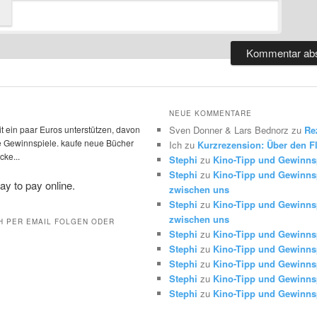
NEUE KOMMENTARE
t ein paar Euros unterstützen, davon
Sven Donner & Lars Bednorz
zu
Re
die Gewinnspiele. kaufe neue Bücher
Ich
zu
Kurzrezension: Über den Fl
ke...
Stephi
zu
Kino-Tipp und Gewinns
Stephi
zu
Kino-Tipp und Gewinnsp
zwischen uns
Stephi
zu
Kino-Tipp und Gewinnsp
zwischen uns
H PER EMAIL FOLGEN ODER
Stephi
zu
Kino-Tipp und Gewinns
Stephi
zu
Kino-Tipp und Gewinns
Stephi
zu
Kino-Tipp und Gewinns
Stephi
zu
Kino-Tipp und Gewinns
Stephi
zu
Kino-Tipp und Gewinns