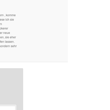
ern , komme
ese ich sie
em
ckerer
mer neue
len, sie eher
fen lassen.
sondern sehr