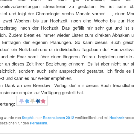
zeitsvorbereitungen stressfreier zu gestalten. Es ist sehr übe
altet und folgt der Chronologie: sechs Monate vorher, …, einen Mon
 zwei Wochen bis zur Hochzeit, noch eine Woche bis zur Hoch
zeitstag, nach der Hochzeit. Das gefällt mir sehr gut und ist s
reich. Zudem bietet es immer wieder Listen zum direkten Abhaken 
Eintragen der eigenen Planungen. So kann dieses Buch gleichz
eber, ein Notizbuch und ein individuelles Tagebuch der Hochzeitsvo
 und ein Paar somit über einen längeren Zeitrau begleiten und sie
er an dieses Zeit ihrer Beziehung erinnern. Es ist aber nicht nur s
sichtlich, sondern auch sehr ansprechend gestaltet. Ich finde es i
ekt und kann es nur weiter empfehlen.
en Dank an den Brendow Verlag, der mir dieses Buch freundliche
nsionsexemplar zur Verfügung gestellt hat.
ertung:
rag wurde von
Stephi
unter
Rezensionen 2012
veröffentlicht und mit
Hochzeit
versc
esezeichen für den
Permalink
.