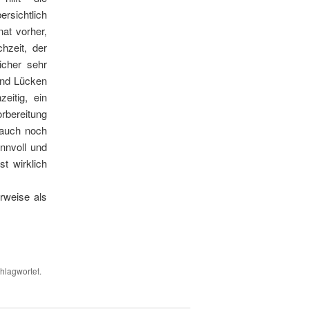
rsichtlich
at vorher,
zeit, der
icher sehr
und Lücken
eitig, ein
rbereitung
 auch noch
innvoll und
st wirklich
rweise als
hlagwortet.