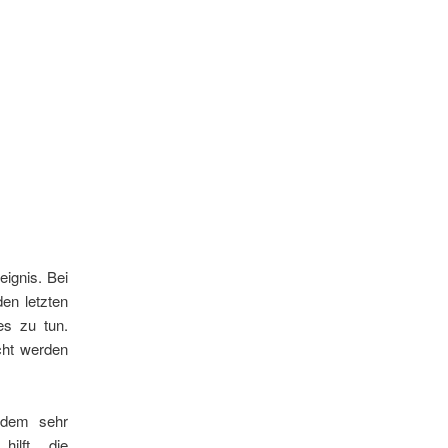
eignis. Bei
en letzten
es zu tun.
cht werden
zdem sehr
ilft die