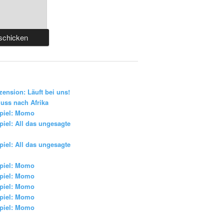
zension: Läuft bei uns!
uss nach Afrika
piel: Momo
iel: All das ungesagte
iel: All das ungesagte
piel: Momo
piel: Momo
piel: Momo
piel: Momo
piel: Momo