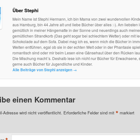
Über Stephi
Mein Name ist Stephi Hermann, ich bin Mama von zwei wundervollen Kind
aus Hamburg, bin 44 Jahre alt und liebe Bücher über alles :-). Am liebsten l
gemütlich in meiner Hängematte in der Sonne und neuerdings auch mein
gemütlichen Strandkorb (Das geht sogar bei schlechtem Wetter) oder mit le
Schokolade auf dem Sofa. Dabei mag ich es, wenn mich die Bücher in im
Welten entführen, egal ob sie in der echten Welt oder in der Phantasie spie
romantisch sind oder mir beim Lesen eine Gänsehaut über den Rücken lau
Die Mischung macht´s. Deshalb lese ich nicht nur Bücher für Erwachsene, 
gerne auch Bücher für Jugendliche und Kinder.
Alle Beiträge von Stephi anzeigen
→
ibe einen Kommentar
*
l-Adresse wird nicht veröffentlicht.
Erforderliche Felder sind mit
markiert
*
ar