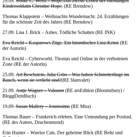
29.09.
Sönke C. Weiss – Hope.Das zweite Leben der ehemaligen
Kindersoldatin Christine Hope.
(RE Brendow)
Thomas Klappstein – Weihnachts-Wundernacht. 24. Erzählungen
für die schönste Zeit des Jahres (RE Brendow)
27.09. Lisa J. Brick – Ashes. Tödliche Schatten (RE INK)
Eva Reichl – Kasparows Züge. Ein himmlischer Linz-Krimi
(RE
der Autorin)
Eva Reichl – Cyberworld. Thomas und Online in der verbotenen
Zone (RE der Autorin)
25.09.
Art Beschstein, Julia Grün – Was haben Schmetterlinge im
Bauch, wenn sie verliebt sind?
(RE blanvalet)
21.09.
Antje Wagner – Vakuum
(RE arsEdition (Bloomsbury) /
BloggDeinBuch)
19.09.
Susan Mallery – Jennissimo
(RE Mira)
Thomas Bauer – Frankreich erleben. Eine Umrundung per Postrad.
(RE des Autors, Drachenmond)
Erin Hunter – Warrior Cats. Der geheime Blick (RE Beltz und