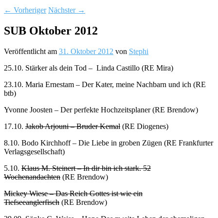
←
Vorheriger
Nächster
→
SUB Oktober 2012
Veröffentlicht am
31. Oktober 2012
von
Stephi
25.10. Stärker als dein Tod – Linda Castillo (RE Mira)
23.10. Maria Ernestam – Der Kater, meine Nachbarn und ich (RE
btb)
Yvonne Joosten – Der perfekte Hochzeitsplaner (RE Brendow)
17.10.
Jakob Arjouni – Bruder Kemal
(RE Diogenes)
8.10. Bodo Kirchhoff – Die Liebe in groben Zügen (RE Frankfurter
Verlagsgesellschaft)
5.10.
Klaus M. Steinert – In dir bin ich stark. 52
Wochenandachten
(RE Brendow)
Mickey Wiese – Das Reich Gottes ist wie ein
Tiefseeanglerfisch
(RE Brendow)