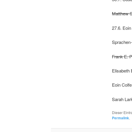
Matthew S
27.6. Eoin
Sprachen-
Frank E. P
Elisabeth 
Eoin Colf
Sarah Lar
Dieser Eint
Permalink
.