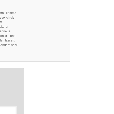
ern , komme
ese ich sie
em
ckerer
mer neue
len, sie eher
fen lassen.
sondern sehr