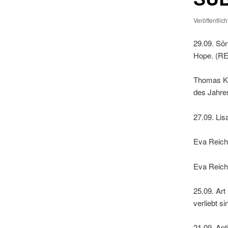
Veröffentlic
29.09. Sö
Hope. (RE
Thomas Kl
des Jahre
27.09. Lis
Eva Reich
Eva Reich
25.09. Art
verliebt s
21.09. An