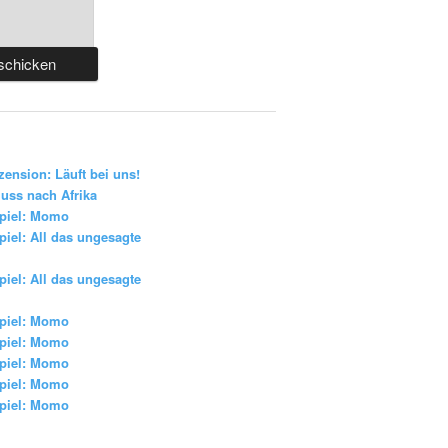
zension: Läuft bei uns!
uss nach Afrika
piel: Momo
iel: All das ungesagte
iel: All das ungesagte
piel: Momo
piel: Momo
piel: Momo
piel: Momo
piel: Momo