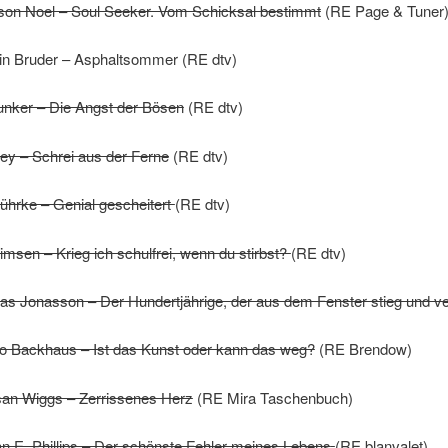
son Noel – Soul Seeker. Vom Schicksal bestimmt
(RE Page & Tuner
rin Bruder – Asphaltsommer (RE dtv)
unker – Die Angst der Bösen
(RE dtv)
ey – Schrei aus der Ferne
(RE dtv)
hrke – Genial gescheitert
(RE dtv)
msen – Krieg ich schulfrei, wenn du stirbst?
(RE dtv)
as Jonasson – Der Hundertjährige, der aus dem Fenster stieg und 
o Backhaus – Ist das Kunst oder kann das weg?
(RE Brendow)
an Wiggs – Zerrissenes Herz
(RE Mira Taschenbuch)
n E. Phillips – Der schönste Fehler meines Lebens
(RE blanvalet)