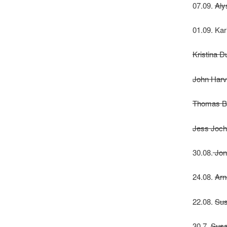
07.09.
Aly
01.09. Ka
Kristina D
John Harv
Thomas Bü
Jess Jochi
30.08.
Jon
24.08.
Arn
22.08.
Sus
30.7.
Susa