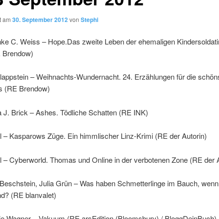
ht am
30. September 2012
von
Stephi
nke C. Weiss – Hope.Das zweite Leben der ehemaligen Kindersoldatin
 Brendow)
appstein – Weihnachts-Wundernacht. 24. Erzählungen für die schöns
s (RE Brendow)
a J. Brick – Ashes. Tödliche Schatten (RE INK)
l – Kasparows Züge. Ein himmlischer Linz-Krimi (RE der Autorin)
l – Cyberworld. Thomas und Online in der verbotenen Zone (RE der A
 Beschstein, Julia Grün – Was haben Schmetterlinge im Bauch, wenn
ind? (RE blanvalet)
tje Wagner – Vakuum (RE arsEdition (Bloomsbury) / BloggDeinBuch)