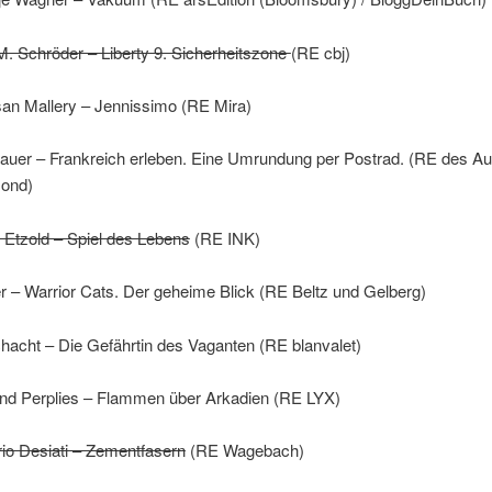
M. Schröder – Liberty 9. Sicherheitszone
(RE cbj)
san Mallery – Jennissimo (RE Mira)
uer – Frankreich erleben. Eine Umrundung per Postrad. (RE des Au
ond)
t Etzold – Spiel des Lebens
(RE INK)
r – Warrior Cats. Der geheime Blick (RE Beltz und Gelberg)
hacht – Die Gefährtin des Vaganten (RE blanvalet)
rnd Perplies – Flammen über Arkadien (RE LYX)
io Desiati – Zementfasern
(RE Wagebach)