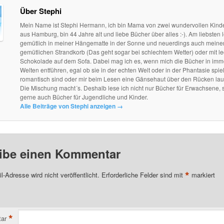
Über Stephi
Mein Name ist Stephi Hermann, ich bin Mama von zwei wundervollen Kind
aus Hamburg, bin 44 Jahre alt und liebe Bücher über alles :-). Am liebsten l
gemütlich in meiner Hängematte in der Sonne und neuerdings auch mein
gemütlichen Strandkorb (Das geht sogar bei schlechtem Wetter) oder mit le
Schokolade auf dem Sofa. Dabei mag ich es, wenn mich die Bücher in im
Welten entführen, egal ob sie in der echten Welt oder in der Phantasie spie
romantisch sind oder mir beim Lesen eine Gänsehaut über den Rücken lau
Die Mischung macht´s. Deshalb lese ich nicht nur Bücher für Erwachsene, 
gerne auch Bücher für Jugendliche und Kinder.
Alle Beiträge von Stephi anzeigen
→
ibe einen Kommentar
*
l-Adresse wird nicht veröffentlicht.
Erforderliche Felder sind mit
markiert
*
ar