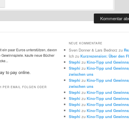
NEUE KOMMENTARE
t ein paar Euros unterstützen, davon
Sven Donner & Lars Bednorz
zu
Re
die Gewinnspiele. kaufe neue Bücher
Ich
zu
Kurzrezension: Über den Fl
ke...
Stephi
zu
Kino-Tipp und Gewinns
Stephi
zu
Kino-Tipp und Gewinnsp
zwischen uns
Stephi
zu
Kino-Tipp und Gewinnsp
zwischen uns
H PER EMAIL FOLGEN ODER
Stephi
zu
Kino-Tipp und Gewinns
Stephi
zu
Kino-Tipp und Gewinns
Stephi
zu
Kino-Tipp und Gewinns
Stephi
zu
Kino-Tipp und Gewinns
Stephi
zu
Kino-Tipp und Gewinns