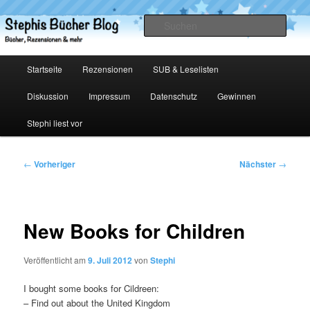
Zum
primären
Such
Inhalt
springen
Stephis Bücher Blog
Hauptmenü
Startseite
Rezensionen
SUB & Leselisten
Diskussion
Impressum
Datenschutz
Gewinnen
Stephi liest vor
Beitragsnavigation
←
Vorheriger
Nächster
→
New Books for Children
Veröffentlicht am
9. Juli 2012
von
Stephi
I bought some books for Cildreen:
– Find out about the United Kingdom