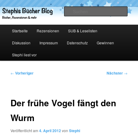
Zum
primären
Such
Inhalt
springen
Stephis Bücher Blog
Hauptmenü
Startseite
Rezensionen
SUB & Leselisten
Diskussion
Impressum
Datenschutz
Gewinnen
Stephi liest vor
Beitragsnavigation
←
Vorheriger
Nächster
→
Der frühe Vogel fängt den
Wurm
Veröffentlicht am
4. April 2012
von
Stephi