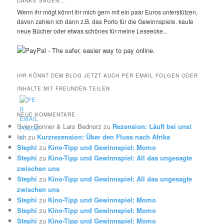
DANKE SAGEN….
Wenn ihr mögt könnt ihr mich gern mit ein paar Euros unterstützen,
davon zahlen ich dann z.B. das Porto für die Gewinnspiele. kaufe
neue Bücher oder etwas schönes für meine Leseecke...
IHR KÖNNT DEM BLOG JETZT AUCH PER EMAIL FOLGEN ODER
INHALTE MIT FREUNDEN TEILEN
NEUE KOMMENTARE
Sven Donner & Lars Bednorz
zu
Rezension: Läuft bei uns!
Ich
zu
Kurzrezension: Über den Fluss nach Afrika
Stephi
zu
Kino-Tipp und Gewinnspiel: Momo
Stephi
zu
Kino-Tipp und Gewinnspiel: All das ungesagte
zwischen uns
Stephi
zu
Kino-Tipp und Gewinnspiel: All das ungesagte
zwischen uns
Stephi
zu
Kino-Tipp und Gewinnspiel: Momo
Stephi
zu
Kino-Tipp und Gewinnspiel: Momo
Stephi
zu
Kino-Tipp und Gewinnspiel: Momo