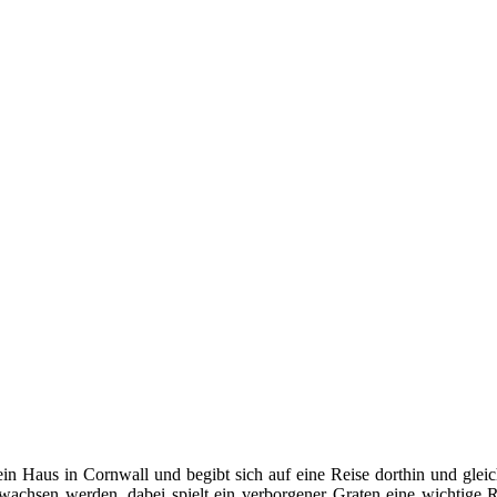
in Haus in Cornwall und begibt sich auf eine Reise dorthin und gleich
achsen werden, dabei spielt ein verborgener Graten eine wichtige 