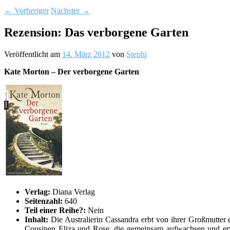
←
Vorheriger
Nächster
→
Rezension: Das verborgene Garten
Veröffentlicht am
14. März 2012
von
Stephi
Kate Morton – Der verborgene Garten
Verlag:
Diana Verlag
Seitenzahl:
640
Teil einer Reihe?:
Nein
Inhalt:
Die Australierin Cassandra erbt von ihrer Großmutter e
Cousinen Eliza und Rose, die gemeinsam aufwachsen und erw