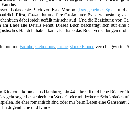
 Familie.
esser als das erste Buch von Kate Morton „
Das geheime Spiel
“ und d
 natürlich Eliza, Cassandra und ihre Großmutter. Es ist wahnsinnig 
rchenbuch dabei spielt gefällt mir sehr gut! Und die Beziehung von Cas
 am Ende alle Details kennt. Dieses Buch beschäftigt sich auf eine 
istisches Handeln haben kann. Ich habe das Buch verschlungen und fi
cht und mit
Familie
,
Geheimnis
,
Liebe
,
starke Frauen
verschlagwortet. S
indern , komme aus Hamburg, bin 44 Jahre alt und liebe Bücher über a
s geht sogar bei schlechtem Wetter) oder mit leckerer Schokolade au
ie spielen, sie eher romantisch sind oder mir beim Lesen eine Gänsehau
 für Jugendliche und Kinder.