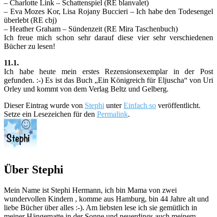
– Charlotte Link – Schattenspiel (RE blanvalet)
– Eva Mozes Kor, Lisa Rojany Buccieri – Ich habe den Todesengel
überlebt (RE cbj)
– Heather Graham – Sündenzeit (RE Mira Taschenbuch)
Ich freue mich schon sehr darauf diese vier sehr verschiedenen
Bücher zu lesen!
11.1.
Ich habe heute mein erstes Rezensionsexemplar in der Post
gefunden. :-) Es ist das Buch „Ein Königreich für Eljuscha“ von Uri
Orley und kommt von dem Verlag Beltz und Gelberg.
Dieser Eintrag wurde von
Stephi
unter
Einfach so
veröffentlicht.
Setze ein Lesezeichen für den
Permalink
.
Über Stephi
Mein Name ist Stephi Hermann, ich bin Mama von zwei
wundervollen Kindern , komme aus Hamburg, bin 44 Jahre alt und
liebe Bücher über alles :-). Am liebsten lese ich sie gemütlich in
meiner Hängematte in der Sonne und neuerdings auch meinem