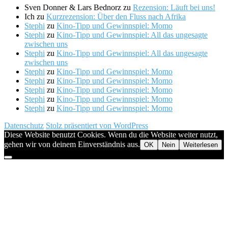
Sven Donner & Lars Bednorz
zu
Rezension: Läuft bei uns!
Ich
zu
Kurzrezension: Über den Fluss nach Afrika
Stephi
zu
Kino-Tipp und Gewinnspiel: Momo
Stephi
zu
Kino-Tipp und Gewinnspiel: All das ungesagte
zwischen uns
Stephi
zu
Kino-Tipp und Gewinnspiel: All das ungesagte
zwischen uns
Stephi
zu
Kino-Tipp und Gewinnspiel: Momo
Stephi
zu
Kino-Tipp und Gewinnspiel: Momo
Stephi
zu
Kino-Tipp und Gewinnspiel: Momo
Stephi
zu
Kino-Tipp und Gewinnspiel: Momo
Stephi
zu
Kino-Tipp und Gewinnspiel: Momo
Datenschutz
Stolz präsentiert von WordPress
Diese Website benutzt Cookies. Wenn du die Website weiter nutzt,
gehen wir von deinem Einverständnis aus.
OK
Nein
Weiterlesen