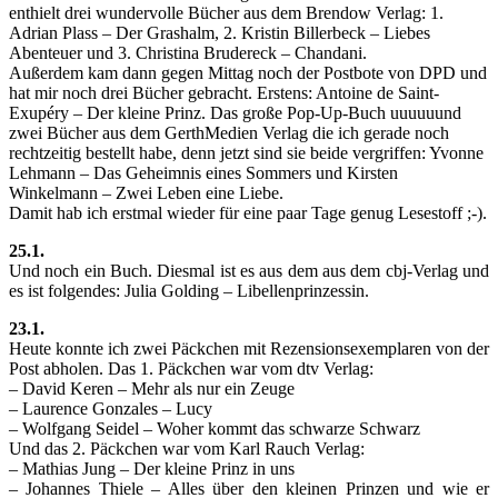
enthielt drei wundervolle Bücher aus dem Brendow Verlag: 1.
Adrian Plass – Der Grashalm, 2. Kristin Billerbeck – Liebes
Abenteuer und 3. Christina Brudereck – Chandani.
Außerdem kam dann gegen Mittag noch der Postbote von DPD und
hat mir noch drei Bücher gebracht. Erstens: Antoine de Saint-
Exupéry – Der kleine Prinz. Das große Pop-Up-Buch uuuuuund
zwei Bücher aus dem GerthMedien Verlag die ich gerade noch
rechtzeitig bestellt habe, denn jetzt sind sie beide vergriffen: Yvonne
Lehmann – Das Geheimnis eines Sommers und Kirsten
Winkelmann – Zwei Leben eine Liebe.
Damit hab ich erstmal wieder für eine paar Tage genug Lesestoff ;-).
25.1.
Und noch ein Buch. Diesmal ist es aus dem aus dem cbj-Verlag und
es ist folgendes: Julia Golding – Libellenprinzessin.
23.1.
Heute konnte ich zwei Päckchen mit Rezensionsexemplaren von der
Post abholen. Das 1. Päckchen war vom dtv Verlag:
– David Keren – Mehr als nur ein Zeuge
– Laurence Gonzales – Lucy
– Wolfgang Seidel – Woher kommt das schwarze Schwarz
Und das 2. Päckchen war vom Karl Rauch Verlag:
– Mathias Jung – Der kleine Prinz in uns
– Johannes Thiele – Alles über den kleinen Prinzen und wie er