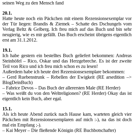
seinen Weg zu den Mensch fand
20.1.
Hatte heute noch ein Päckchen mit einem Rezensionsexemplar vor
der Tür liegen: Brandis & Ziemek – Schatte des Dschungels vom
Verlag Beltz & Gelberg. Ich freu mich auf das Buch und bin sehr
neugierig, wie es mir gefällt. Das Buch erscheint übrigens eigentlich
erst am 31.1.2012.
19.1.
Ich habe gestern ein bestelltes Buch geliefert bekommen: Andreas
Steinhöfel – Rico, Oskar und das Herzgebreche. Es ist der zweite
Teil von Rico und ich freu mich schon es zu lesen!
Außerdem habe ich heute drei Rezensionsexemplare bekommen:
– Gerd Ruebenstrunk – Rebellen der Ewigkeit (RE arsedition –>
BlogDeinBuch)
– Fabrice Devos – Das Buch der allerersten Male (RE Herder)
– Was weißt du von den Weltreligionen? (RE Herder) Okay das ist
eigentlich kein Buch, aber egal.
15.1.
Als ich heute Abend zurück nach Hause kam, warteten gleich vier
Päckchen mit Rezensionsexemplaren auf mich :-), na das ist doch
mal ein Empfang ;-).
– Kai Meyer – Die fließende Königin (RE Buchbotschafter)