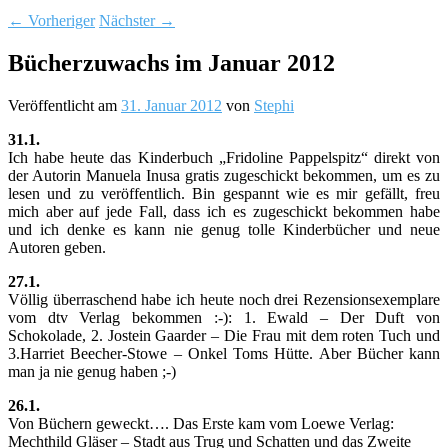
←
Vorheriger
Nächster
→
Bücherzuwachs im Januar 2012
Veröffentlicht am
31. Januar 2012
von
Stephi
31.1.
Ich habe heute das Kinderbuch „Fridoline Pappelspitz“ direkt von
der Autorin Manuela Inusa gratis zugeschickt bekommen, um es zu
lesen und zu veröffentlich. Bin gespannt wie es mir gefällt, freu
mich aber auf jede Fall, dass ich es zugeschickt bekommen habe
und ich denke es kann nie genug tolle Kinderbücher und neue
Autoren geben.
27.1.
Völlig überraschend habe ich heute noch drei Rezensionsexemplare
vom dtv Verlag bekommen :-): 1. Ewald – Der Duft von
Schokolade, 2. Jostein Gaarder – Die Frau mit dem roten Tuch und
3.Harriet Beecher-Stowe – Onkel Toms Hütte. Aber Bücher kann
man ja nie genug haben ;-)
26.1.
Von Büchern geweckt…. Das Erste kam vom Loewe Verlag:
Mechthild Gläser – Stadt aus Trug und Schatten und das Zweite