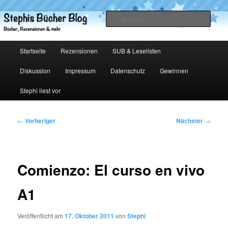
Zum
primären
Such
Inhalt
springen
Stephis Bücher Blog
Hauptmenü
Startseite
Rezensionen
SUB & Leselisten
Diskussion
Impressum
Datenschutz
Gewinnen
Stephi liest vor
Beitragsnavigation
←
Vorheriger
Nächster
→
Comienzo: El curso en vivo
A1
Veröffentlicht am
17. Oktober 2011
von
Stephi