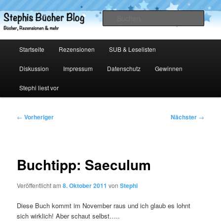
Zum
primären
Such
Inhalt
springen
Stephis Bücher Blog
Hauptmenü
Startseite
Rezensionen
SUB & Leselisten
Diskussion
Impressum
Datenschutz
Gewinnen
Stephi liest vor
Beitragsnavigation
←
Vorheriger
Nächster
→
Buchtipp: Saeculum
Veröffentlicht am
8. Oktober 2011
von
Stephi
Diese Buch kommt im November raus und ich glaub es lohnt
sich wirklich! Aber schaut selbst…..