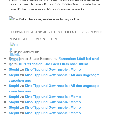
davon zahlen ich dann z.B. das Porto für die Gewinnspiele. kaufe
neue Bücher oder etwas schönes für meine Leseecke...
IHR KÖNNT DEM BLOG JETZT AUCH PER EMAIL FOLGEN ODER
INHALTE MIT FREUNDEN TEILEN
NEUE KOMMENTARE
Sven Donner & Lars Bednorz
zu
Rezension: Läuft bei uns!
Ich
zu
Kurzrezension: Über den Fluss nach Afrika
Stephi
zu
Kino-Tipp und Gewinnspiel: Momo
Stephi
zu
Kino-Tipp und Gewinnspiel: All das ungesagte
zwischen uns
Stephi
zu
Kino-Tipp und Gewinnspiel: All das ungesagte
zwischen uns
Stephi
zu
Kino-Tipp und Gewinnspiel: Momo
Stephi
zu
Kino-Tipp und Gewinnspiel: Momo
Stephi
zu
Kino-Tipp und Gewinnspiel: Momo
Stephi
zu
Kino-Tipp und Gewinnspiel: Momo