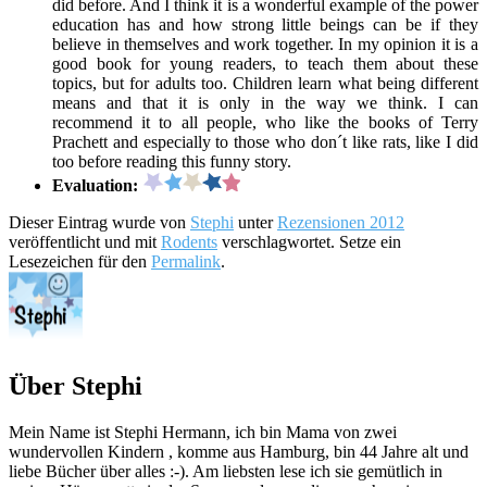
did before. And I think it is a wonderful example of the power
education has and how strong little beings can be if they
believe in themselves and work together. In my opinion it is a
good book for young readers, to teach them about these
topics, but for adults too. Children learn what being different
means and that it is only in the way we think. I can
recommend it to all people, who like the books of Terry
Prachett and especially to those who don´t like rats, like I did
too before reading this funny story.
Evaluation:
Dieser Eintrag wurde von
Stephi
unter
Rezensionen 2012
veröffentlicht und mit
Rodents
verschlagwortet. Setze ein
Lesezeichen für den
Permalink
.
Über Stephi
Mein Name ist Stephi Hermann, ich bin Mama von zwei
wundervollen Kindern , komme aus Hamburg, bin 44 Jahre alt und
liebe Bücher über alles :-). Am liebsten lese ich sie gemütlich in