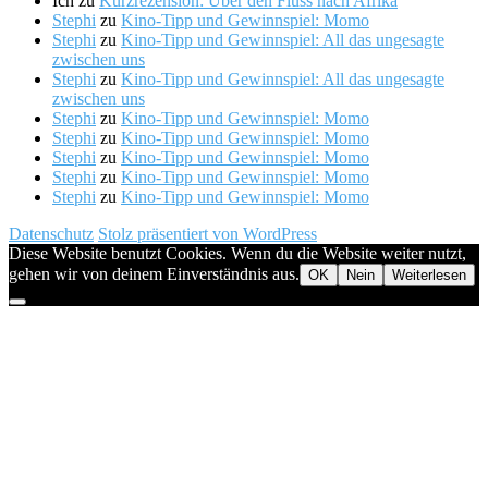
Ich
zu
Kurzrezension: Über den Fluss nach Afrika
Stephi
zu
Kino-Tipp und Gewinnspiel: Momo
Stephi
zu
Kino-Tipp und Gewinnspiel: All das ungesagte
zwischen uns
Stephi
zu
Kino-Tipp und Gewinnspiel: All das ungesagte
zwischen uns
Stephi
zu
Kino-Tipp und Gewinnspiel: Momo
Stephi
zu
Kino-Tipp und Gewinnspiel: Momo
Stephi
zu
Kino-Tipp und Gewinnspiel: Momo
Stephi
zu
Kino-Tipp und Gewinnspiel: Momo
Stephi
zu
Kino-Tipp und Gewinnspiel: Momo
Datenschutz
Stolz präsentiert von WordPress
Diese Website benutzt Cookies. Wenn du die Website weiter nutzt,
gehen wir von deinem Einverständnis aus.
OK
Nein
Weiterlesen