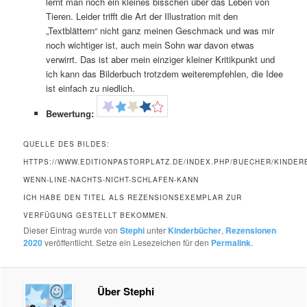
lernt man noch ein kleines bisschen über das Leben von
Tieren. Leider trifft die Art der Illustration mit den
„Textblättern“ nicht ganz meinen Geschmack und was mir
noch wichtiger ist, auch mein Sohn war davon etwas
verwirrt. Das ist aber mein einziger kleiner Kritikpunkt und
ich kann das Bilderbuch trotzdem weiterempfehlen, die Idee
ist einfach zu niedlich.
Bewertung:
QUELLE DES BILDES:
HTTPS://WWW.EDITIONPASTORPLATZ.DE/INDEX.PHP/BUECHER/KINDER
WENN-LINE-NACHTS-NICHT-SCHLAFEN-KANN
ICH HABE DEN TITEL ALS REZENSIONSEXEMPLAR ZUR
VERFÜGUNG GESTELLT BEKOMMEN.
Dieser Eintrag wurde von
Stephi
unter
Kinderbücher
,
Rezensionen
2020
veröffentlicht. Setze ein Lesezeichen für den
Permalink
.
Über Stephi