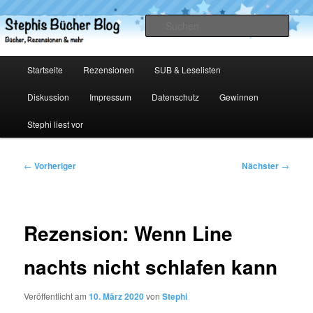
Zum
primären
Such
Inhalt
springen
Stephis Bücher Blog
Hauptmenü
Startseite
Rezensionen
SUB & Leselisten
Diskussion
Impressum
Datenschutz
Gewinnen
Stephi liest vor
Beitragsnavigation
←
Vorheriger
Nächster
→
Rezension: Wenn Line
nachts nicht schlafen kann
Veröffentlicht am
10. März 2020
von
Stephi