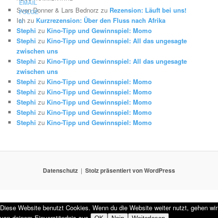
Sven Donner & Lars Bednorz
zu
Rezension: Läuft bei uns!
Ich
zu
Kurzrezension: Über den Fluss nach Afrika
Stephi
zu
Kino-Tipp und Gewinnspiel: Momo
Stephi
zu
Kino-Tipp und Gewinnspiel: All das ungesagte
zwischen uns
Stephi
zu
Kino-Tipp und Gewinnspiel: All das ungesagte
zwischen uns
Stephi
zu
Kino-Tipp und Gewinnspiel: Momo
Stephi
zu
Kino-Tipp und Gewinnspiel: Momo
Stephi
zu
Kino-Tipp und Gewinnspiel: Momo
Stephi
zu
Kino-Tipp und Gewinnspiel: Momo
Stephi
zu
Kino-Tipp und Gewinnspiel: Momo
Datenschutz
Stolz präsentiert von WordPress
Diese Website benutzt Cookies. Wenn du die Website weiter nutzt, gehen wir
von deinem Einverständnis aus.