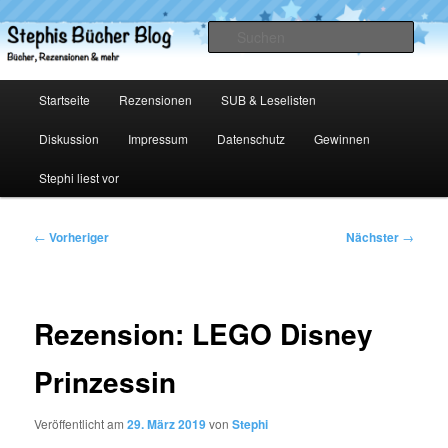
Zum
primären
Such
Inhalt
springen
Stephis Bücher Blog
Hauptmenü
Startseite
Rezensionen
SUB & Leselisten
Diskussion
Impressum
Datenschutz
Gewinnen
Stephi liest vor
Beitragsnavigation
←
Vorheriger
Nächster
→
Rezension: LEGO Disney
Prinzessin
Veröffentlicht am
29. März 2019
von
Stephi