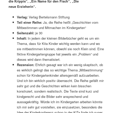
die Krippis“, „Ein Name für den Fisch“, „Die
neue Erzieherin“.
Verlag:
Verlag Bertelsmann Stiftung
Teil einer Reihe:
Ja, die Reihe heißt „Geschichten vom
Mitbestimmen und Mitmachen im Kindergarten“
Seitenzahl:
je 30
Inhalt:
In jedem der kleinen Bilderbücher geht es um ein
Thema, dass für Kita Kinder wichtig werden kann und wo
sie mitbestimmen können, obwohl sie noch Klein sind. Eine
fiktive Kindergartengruppe hat jeweils ein „Problem“ und
dieses wird dann thematisiert.
Rezension:
Ehrlich gesagt war ich ein wenig skeptisch, ob
es wirklich gelingt das so wichtige Thema „Mitbestimmung“
schon für Kindergartenkinder altersgemäß aufzuarbeiten.
Und ich bin wirklich positiv überrascht. Die Reihe gefällt mir
sehr gut und die Geschichten wirken kein bisschen
konstruiert, sondern realistisch. Die Texte sind kurz und
kindgerecht und die Bilder sehr ansprechend und
aussagekräftig. Würde ich im Kindergarten arbeiten könnte
ich mir sehr gut vorstellen, sie einzusetzen, besonders die
Idee der Kinderkonferenz schon in der KiTa finde ich super.