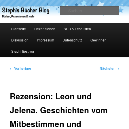
Zum
primären
Such
Inhalt
springen
Stephis Bücher Blog
Hauptmenü
Startseite
Rezensionen
SUB & Leselisten
Diskussion
Impressum
Datenschutz
Gewinnen
Stephi liest vor
Beitragsnavigation
←
Vorheriger
Nächster
→
Rezension: Leon und
Jelena. Geschichten vom
Mitbestimmen und