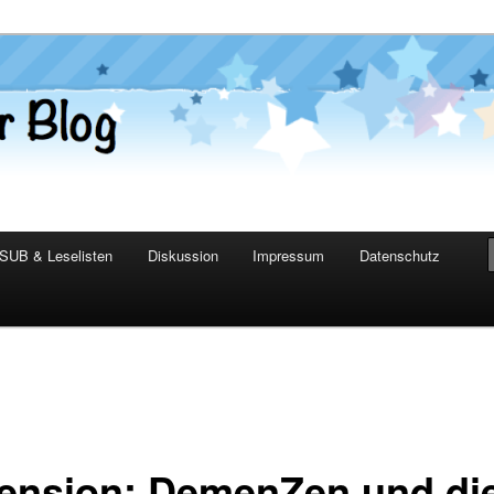
er Blog
SUB & Leselisten
Diskussion
Impressum
Datenschutz
ension: DemenZen und di