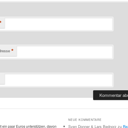
*
*
dresse
NEUE KOMMENTARE
t ein paar Euros unterstützen, davon
Sven Donner & Lars Bednorz
zu
Re