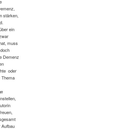
e
 Demenz,
n stärken,
d.
über ein
 zwar
 hat, muss
e doch
ine Demenz
nen
chte oder
em Thema
ge
nstellen,
utorin
freuen,
Insgesamt
r Aufbau