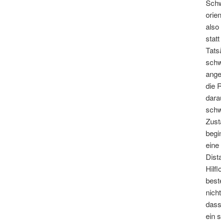
Schw
orie
also
stat
Tats
schw
ange
die 
dara
schw
Zust
begi
eine
Dist
Hilf
best
nich
dass
ein 