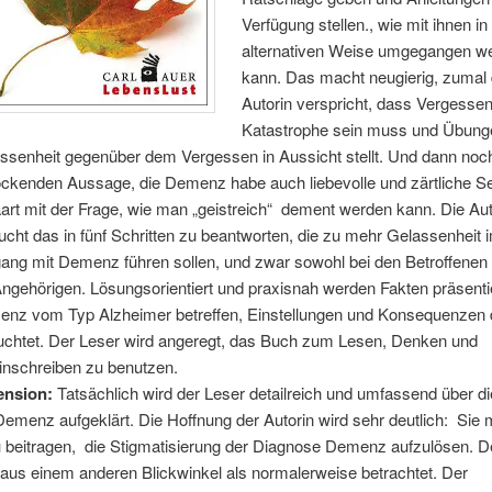
Verfügung stellen., wie mit ihnen in
alternativen Weise umgegangen w
kann. Das macht neugierig, zumal 
Autorin verspricht, dass Vergesse
Katastrophe sein muss und Übung
ssenheit gegenüber dem Vergessen in Aussicht stellt. Und dann noc
ockenden Aussage, die Demenz habe auch liebevolle und zärtliche Se
art mit der Frage, wie man „geistreich“ dement werden kann. Die Aut
ucht das in fünf Schritten zu beantworten, die zu mehr Gelassenheit 
ng mit Demenz führen sollen, und zwar sowohl bei den Betroffenen 
Angehörigen. Lösungsorientiert und praxisnah werden Fakten präsentier
nz vom Typ Alzheimer betreffen, Einstellungen und Konsequenzen
uchtet. Der Leser wird angeregt, das Buch zum Lesen, Denken und
inschreiben zu benutzen.
ension:
Tatsächlich wird der Leser detailreich und umfassend über d
Demenz aufgeklärt. Die Hoffnung der Autorin wird sehr deutlich: Sie
 beitragen, die Stigmatisierung der Diagnose Demenz aufzulösen.
 aus einem anderen Blickwinkel als normalerweise betrachtet. Der