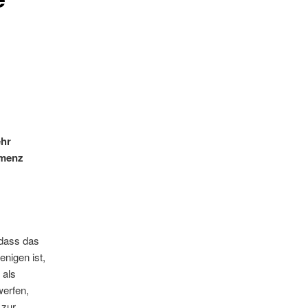
ehr
emenz
 dass das
nigen ist,
 als
erfen,
 zur