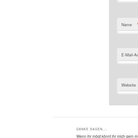
Name
E-Mail-A
Website
DANKE SAGEN….
Wenn ihr mögt könnt ihr mich gern mi