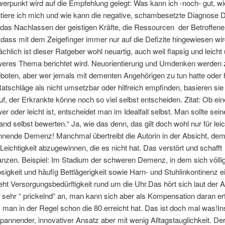
erpunkt wird auf die Empfehlung gelegt: Was kann ich -noch- gut, wi
ntiere ich mich und wie kann die negative, schambesetzte Diagnose
 das Nachlassen der geistigen Kräfte, die Ressourcen der Betroffene
t dass mit dem Zeigefinger immer nur auf die Defizite hingewiesen wir
ächlich ist dieser Ratgeber wohl neuartig, auch weil flapsig und leicht 
eres Thema berichtet wird. Neuorientierung und Umdenken werden
boten, aber wer jemals mit dementen Angehörigen zu tun hatte oder
Ratschläge als nicht umsetzbar oder hilfreich empfinden, basieren si
uf, der Erkrankte könne noch so viel selbst entscheiden. Zitat: Ob e
er oder leicht ist, entscheidet man im Idealfall selbst. Man sollte sei
and selbst bewerten.“ Ja, wie das denn, das gilt doch wohl nur für lei
nnende Demenz! Manchmal übertreibt die Autorin in der Absicht, d
 Leichtigkeit abzugewinnen, die es nicht hat. Das verstört und schafft
anzen. Beispiel: Im Stadium der schweren Demenz, in dem sich völli
losigkeit und häufig Bettlägerigkeit sowie Harn- und Stuhlinkontinenz ei
eht Versorgungsbedürftigkeit rund um die Uhr.Das hört sich laut der A
t sehr “ prickelnd“ an, man kann sich aber als Kompensation daran er
 man in der Regel schon die 80 erreicht hat. Das ist doch mal was!
spannender, innovativer Ansatz aber mit wenig Alltagstauglichkeit. De