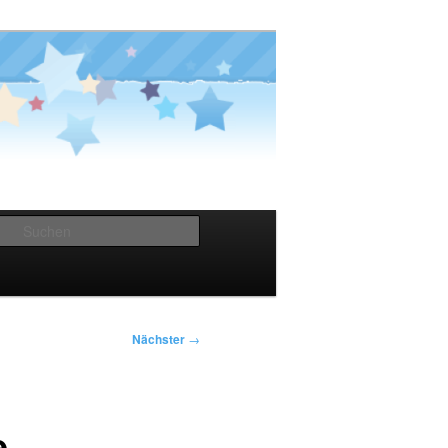
Suchen
Nächster
→
e