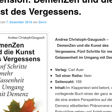
st des Vergessens.
ht am
7. Dezember 2018
von
Zorro
Andrea Christoph-Gaugusch –
DemenZen und die Kunst des
Vergessens. Fünf Schritte für m
Gelassenheit im Umgang mit D
Verlag:
Carl Auer
Teil einer Reihe:
Nein
Seitenzahl:
169
Inhalt:
Im Klappentext wird betont,
vorliegende Buch eines der ganz we
die eine andere Perspektive auf die
Demenz etikettierten Phänomene w
Ratschläge geben und Anleitungen