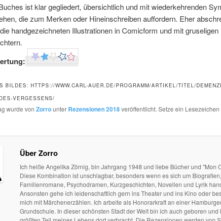
Buches ist klar gegliedert, übersichtlich und mit wiederkehrenden S
ehen, die zum Merken oder Hineinschreiben auffordern. Eher absch
 die handgezeichneten Illustrationen in Comicform und mit gruseligen
chtern.
ertung:
S BILDES: HTTPS://WWW.CARL-AUER.DE/PROGRAMM/ARTIKEL/TITEL/DEMENZ
-DES-VERGESSENS/
rag wurde von
Zorro
unter
Rezensionen 2018
veröffentlicht. Setze ein Lesezeichen
Über Zorro
Ich heiße Angelika Zörnig, bin Jahrgang 1948 und liebe Bücher und "Mon C
Diese Kombination ist unschlagbar, besonders wenn es sich um Biografien
Familienromane, Psychodramen, Kurzgeschichten, Novellen und Lyrik hand
Ansonsten gehe ich leidenschaftlich gern ins Theater und ins Kino oder be
mich mit Märchenerzählen. Ich arbeite als Honorarkraft an einer Hamburge
Grundschule. In dieser schönsten Stadt der Welt bin ich auch geboren und
größten Teil meines Lebens dort verbracht. Die Rezensionen werden von S