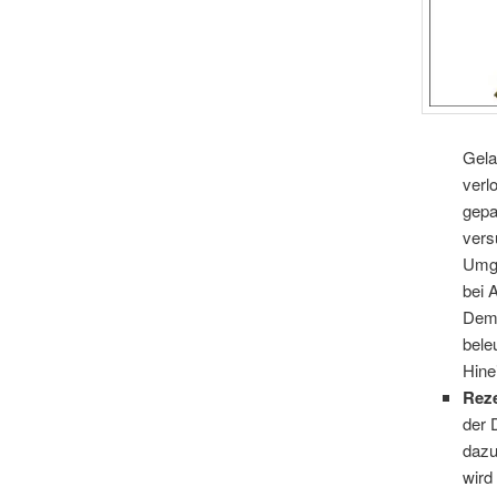
Gela
verl
gepa
vers
Umga
bei 
Deme
bele
Hine
Rez
der 
dazu
wird