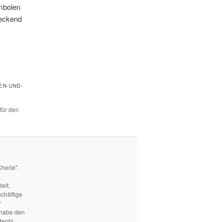
ymbolen
reckend
EN-UND-
 für den
herie".
,
elt.
schäftige
r
 habe den
tephi