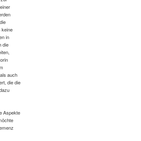
 einer
erden
die
n keine
en in
h die
iten,
orin
im
als auch
t, die die
 dazu
ie Aspekte
 möchte
 Demenz