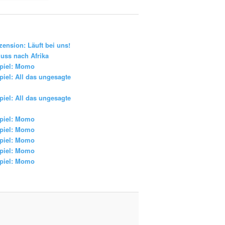
zension: Läuft bei uns!
uss nach Afrika
piel: Momo
iel: All das ungesagte
iel: All das ungesagte
piel: Momo
piel: Momo
piel: Momo
piel: Momo
piel: Momo