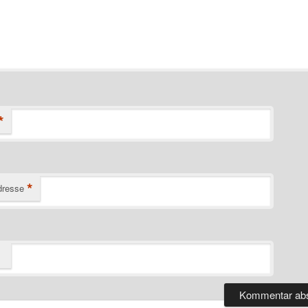
*
*
dresse