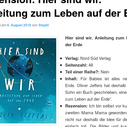
eitung zum Leben auf der 
ht am
6. August 2018
von
Stephi
Hier sind wir. Anleitung zum
der Erde
Verlag:
Nord Süd Verlag
Seitenzahl:
48
Teil einer Reihe?:
Nein
Inhalt:
Für Babies ist alles n
Erde. Oliver Jeffers hat deshalb
Sohn ein Buch geschrieben, eine
zum Leben auf der Erde“.
Rezension:
Ich bin selbst vor 
zweiten Mama Mama geworden 
nicht nur deshalb die Idee für 
einfach toll. Die Bilder und ku