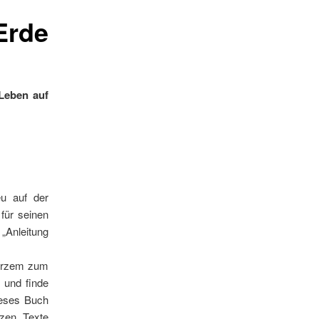
Erde
 Leben auf
eu auf der
 für seinen
 „Anleitung
kurzem zum
und finde
dieses Buch
rzen Texte