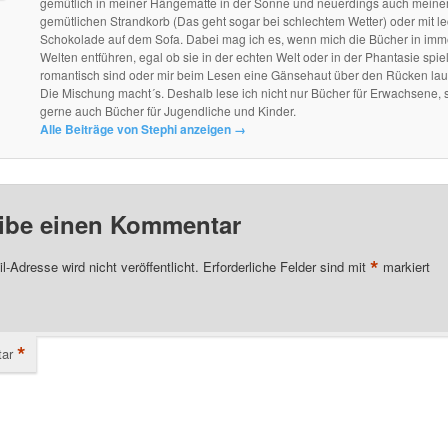
gemütlich in meiner Hängematte in der Sonne und neuerdings auch mein
gemütlichen Strandkorb (Das geht sogar bei schlechtem Wetter) oder mit le
Schokolade auf dem Sofa. Dabei mag ich es, wenn mich die Bücher in im
Welten entführen, egal ob sie in der echten Welt oder in der Phantasie spie
romantisch sind oder mir beim Lesen eine Gänsehaut über den Rücken lau
Die Mischung macht´s. Deshalb lese ich nicht nur Bücher für Erwachsene, 
gerne auch Bücher für Jugendliche und Kinder.
Alle Beiträge von Stephi anzeigen
→
ibe einen Kommentar
*
l-Adresse wird nicht veröffentlicht.
Erforderliche Felder sind mit
markiert
*
ar