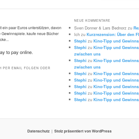
NEUE KOMMENTARE
t ein paar Euros unterstützen, davon
Sven Donner & Lars Bednorz
zu
Re
die Gewinnspiele. kaufe neue Bücher
Ich
zu
Kurzrezension: Über den Fl
ke...
Stephi
zu
Kino-Tipp und Gewinns
Stephi
zu
Kino-Tipp und Gewinnsp
zwischen uns
Stephi
zu
Kino-Tipp und Gewinnsp
zwischen uns
H PER EMAIL FOLGEN ODER
Stephi
zu
Kino-Tipp und Gewinns
Stephi
zu
Kino-Tipp und Gewinns
Stephi
zu
Kino-Tipp und Gewinns
Stephi
zu
Kino-Tipp und Gewinns
Stephi
zu
Kino-Tipp und Gewinns
Datenschutz
Stolz präsentiert von WordPress