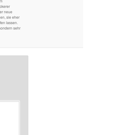
em
ckerer
mer neue
len, sie eher
fen lassen.
sondern sehr