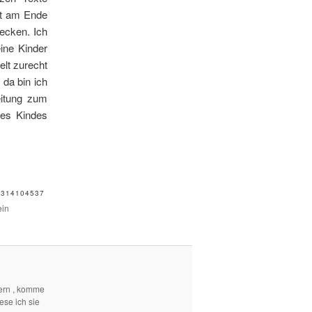
ft am Ende
ecken. Ich
eine Kinder
lt zurecht
da bin ich
eitung zum
nes Kindes
3314104537
ein
ern , komme
ese ich sie