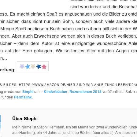
sind wunderbar und die Botscha
eso. Es macht einfach Spaß es anzuschauen und die Bilder zu entd
mir sicher, dass nicht nur sein Sohn, sondern auch viele andere kl
 Menge Spaß an diesem Buch haben und es ihnen hilft sich in der We
inden. Aber auch Erwachsene werden sich in dieses Buch verlieben, 
sicher – denn dem Autor ist eine einzigartige wunderschöne Anl
n auf der Erde gelungen. Wir sollten es öfter mit den Augen ei
en…
ertung:
S BILDES: HTTPS://WWW.AMAZON.DE/HIER-SIND-WIR-ANLEITUNG-LEBEN/DP/
rag wurde von
Stephi
unter
Kinderbücher
,
Rezensionen 2018
veröffentlicht. Setze 
 für den
Permalink
.
Über Stephi
Mein Name ist Stephi Hermann, ich bin Mama von zwei wundervollen Kind
aus Hamburg, bin 44 Jahre alt und liebe Bücher über alles :-). Am liebsten l