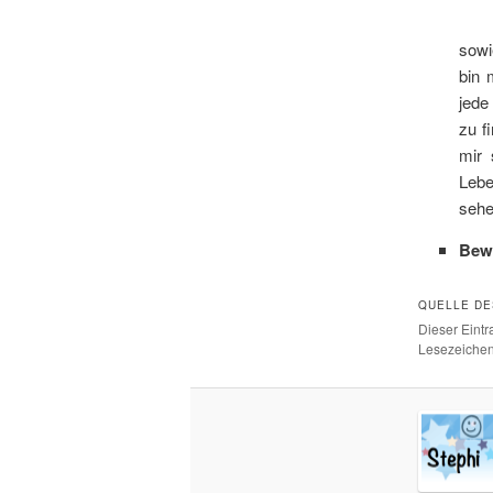
sowi
bin 
jede
zu f
mir 
Lebe
seh
Bew
QUELLE DE
Dieser Eint
Lesezeichen