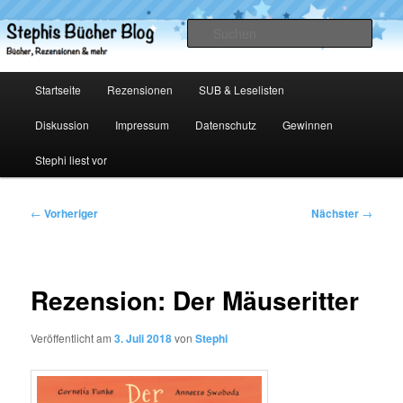
Zum
primären
Such
Inhalt
springen
Stephis Bücher Blog
Hauptmenü
Startseite
Rezensionen
SUB & Leselisten
Diskussion
Impressum
Datenschutz
Gewinnen
Stephi liest vor
Beitragsnavigation
←
Vorheriger
Nächster
→
Rezension: Der Mäuseritter
Veröffentlicht am
3. Juli 2018
von
Stephi