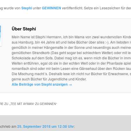
rag wurde von
Stephi
unter
GEWINNEN
veröffentlicht. Setze ein Lesezeichen für d
Über Stephi
Mein Name ist Stephi Hermann, ich bin Mama von zwei wundervollen Kind
aus Hamburg, bin 44 Jahre alt und liebe Bücher über alles :-). Am liebsten l
gemütlich in meiner Hängematte in der Sonne und neuerdings auch mein
gemütlichen Strandkorb (Das geht sogar bei schlechtem Wetter) oder mit le
Schokolade auf dem Sofa. Dabei mag ich es, wenn mich die Bücher in im
Welten entführen, egal ob sie in der echten Welt oder in der Phantasie spie
romantisch sind oder mir beim Lesen eine Gänsehaut über den Rücken lau
Die Mischung macht´s. Deshalb lese ich nicht nur Bücher für Erwachsene, 
gerne auch Bücher für Jugendliche und Kinder.
Alle Beiträge von Stephi anzeigen
→
E ZU „
„TEE MIT AYMAN“ ZU GEWINNEN
“
schrieb
am
25. September 2018 um 12:38 Uhr
: