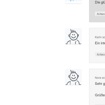
Die gl
Antwo
Karin
s
Ein in
Antwo
Nora
sc
Sehr g
Grüße