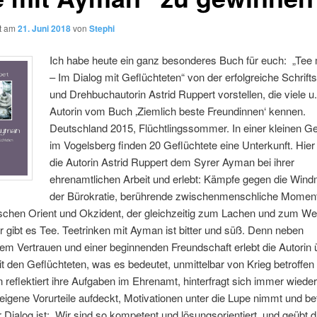
ht am
21. Juni 2018
von
Stephi
Ich habe heute ein ganz besonderes Buch für euch: „Tee
– Im Dialog mit Geflüchteten“ von der erfolgreiche Schriftst
und Drehbuchautorin Astrid Ruppert vorstellen, die viele u.
Autorin vom Buch ‚Ziemlich beste Freundinnen‘ kennen.
Deutschland 2015, Flüchtlingssommer. In einer kleinen 
im Vogelsberg finden 20 Geflüchtete eine Unterkunft. Hie
die Autorin Astrid Ruppert dem Syrer Ayman bei ihrer
ehrenamtlichen Arbeit und erlebt: Kämpfe gegen die Win
der Bürokratie, berührende zwischenmenschliche Moment
schen Orient und Okzident, der gleichzeitig zum Lachen und zum Wei
gibt es Tee. Teetrinken mit Ayman ist bitter und süß. Denn neben
m Vertrauen und einer beginnenden Freundschaft erlebt die Autorin 
t den Geflüchteten, was es bedeutet, unmittelbar von Krieg betroffen 
n reflektiert ihre Aufgaben im Ehrenamt, hinterfragt sich immer wieder
eigene Vorurteile aufdeckt, Motivationen unter die Lupe nimmt und be
r Dialog ist: „Wir sind so kompetent und lösungsorientiert, und geübt d