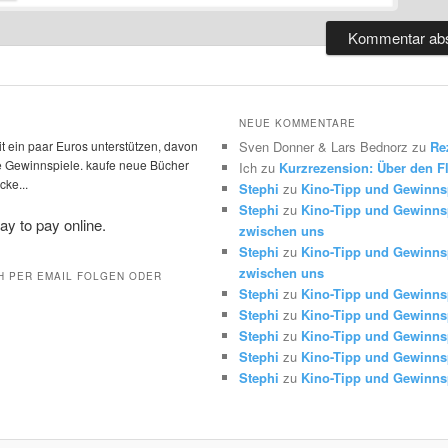
NEUE KOMMENTARE
t ein paar Euros unterstützen, davon
Sven Donner & Lars Bednorz
zu
Re
die Gewinnspiele. kaufe neue Bücher
Ich
zu
Kurzrezension: Über den Fl
ke...
Stephi
zu
Kino-Tipp und Gewinns
Stephi
zu
Kino-Tipp und Gewinnsp
zwischen uns
Stephi
zu
Kino-Tipp und Gewinnsp
zwischen uns
H PER EMAIL FOLGEN ODER
Stephi
zu
Kino-Tipp und Gewinns
Stephi
zu
Kino-Tipp und Gewinns
Stephi
zu
Kino-Tipp und Gewinns
Stephi
zu
Kino-Tipp und Gewinns
Stephi
zu
Kino-Tipp und Gewinns