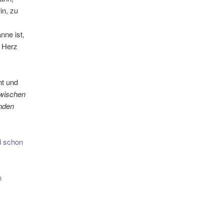
in, zu
nne ist,
n Herz
nt und
wischen
lnden
d schon
n