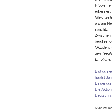
Probleme a
erkennen, 
Gleichzeit
warum Neon
spricht…
Zwischen 
berührend
Okzident i
den Teegl
Emotionen 
Bist du ne
hüpfst du 
Einsendun
Die Aktion
Deutschla
Quelle des Bil