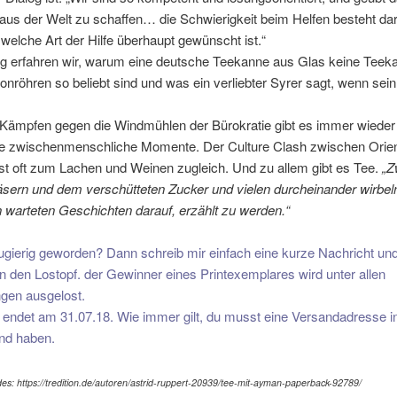
us der Welt zu schaffen… die Schwierigkeit beim Helfen besteht dar
welche Art der Hilfe überhaupt gewünscht ist.“
ig erfahren wir, warum eine deutsche Teekanne aus Glas keine Teeka
röhren so beliebt sind und was ein verliebter Syrer sagt, wenn sei
Kämpfen gegen die Windmühlen der Bürokratie gibt es immer wieder
e zwischenmenschliche Momente. Der Culture Clash zwischen Orie
st oft zum Lachen und Weinen zugleich. Und zu allem gibt es Tee.
„Z
äsern und dem verschütteten Zucker und vielen durcheinander wirbe
warteten Geschichten darauf, erzählt zu werden.“
ugierig geworden? Dann schreib mir einfach eine kurze Nachricht un
in den Lostopf. der Gewinner eines Printexemplares wird unter allen
gen ausgelost.
 endet am 31.07.18. Wie immer gilt, du musst eine Versandadresse i
nd haben.
des: https://tredition.de/autoren/astrid-ruppert-20939/tee-mit-ayman-paperback-92789/