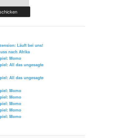
zension: Läuft bei uns!
uss nach Afrika
piel: Momo
iel: All das ungesagte
iel: All das ungesagte
piel: Momo
piel: Momo
piel: Momo
piel: Momo
piel: Momo