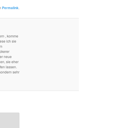
en
Permalink
.
ern , komme
ese ich sie
em
ckerer
mer neue
len, sie eher
fen lassen.
sondern sehr