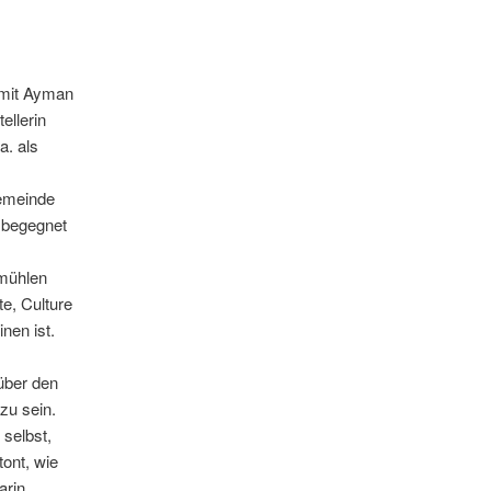
 mit Ayman
ellerin
a. als
Gemeinde
r begegnet
dmühlen
e, Culture
nen ist.
über den
zu sein.
 selbst,
tont, wie
arin,