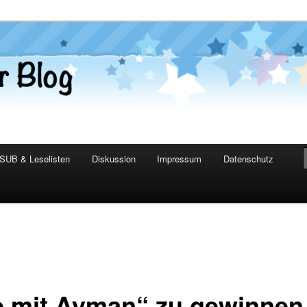
er Blog
SUB & Leselisten
Diskussion
Impressum
Datenschutz
e mit Ayman“ zu gewinnen