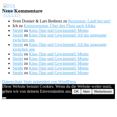
Neue Kommentare
Sven Donner & Lars Bednorz
zu
Rezension: Läuft bei uns!
Ich
zu
Kurzrezension: Über den Fluss nach Afrika
Stephi
zu
Kino-Tipp und Gewinnspiel: Momo
Stephi
zu
Kino-Tipp und Gewinnspiel: All das ungesagte
zwischen uns
Stephi
zu
Kino-Tipp und Gewinnspiel: All das ungesagte
zwischen uns
Stephi
zu
Kino-Tipp und Gewinnspiel: Momo
Stephi
zu
Kino-Tipp und Gewinnspiel: Momo
Stephi
zu
Kino-Tipp und Gewinnspiel: Momo
Stephi
zu
Kino-Tipp und Gewinnspiel: Momo
Stephi
zu
Kino-Tipp und Gewinnspiel: Momo
Datenschutz
Stolz präsentiert von WordPress
Diese Website benutzt Cookies. Wenn du die Website weiter nutzt,
gehen wir von deinem Einverständnis aus.
OK
Nein
Weiterlesen