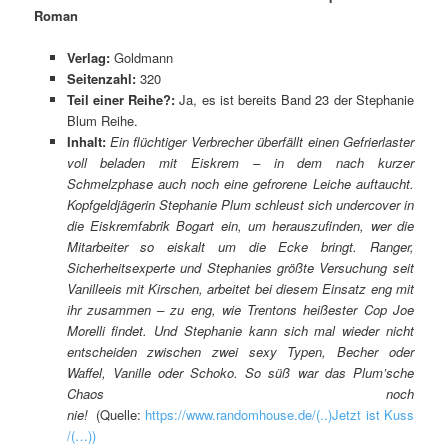
Roman
Verlag:
Goldmann
Seitenzahl:
320
Teil einer Reihe?:
Ja, es ist bereits Band 23 der Stephanie
Blum Reihe.
Inhalt:
Ein flüchtiger Verbrecher überfällt einen Gefrierlaster
voll beladen mit Eiskrem – in dem nach kurzer
Schmelzphase auch noch eine gefrorene Leiche auftaucht.
Kopfgeldjägerin Stephanie Plum schleust sich undercover in
die Eiskremfabrik Bogart ein, um herauszufinden, wer die
Mitarbeiter so eiskalt um die Ecke bringt. Ranger,
Sicherheitsexperte und Stephanies größte Versuchung seit
Vanilleeis mit Kirschen, arbeitet bei diesem Einsatz eng mit
ihr zusammen – zu eng, wie Trentons heißester Cop Joe
Morelli findet. Und Stephanie kann sich mal wieder nicht
entscheiden zwischen zwei sexy Typen, Becher oder
Waffel, Vanille oder Schoko. So süß war das Plum’sche
Chaos noch
nie!
(Quelle:
https://www.randomhouse.de/(..)Jetzt ist Kuss
/(…))