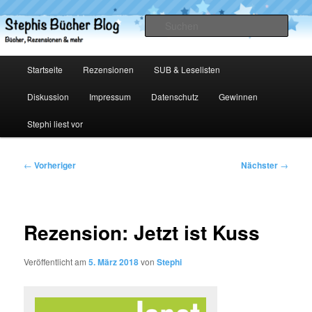
Zum
primären
Such
Inhalt
springen
Stephis Bücher Blog
Hauptmenü
Startseite
Rezensionen
SUB & Leselisten
Diskussion
Impressum
Datenschutz
Gewinnen
Stephi liest vor
Beitragsnavigation
←
Vorheriger
Nächster
→
Rezension: Jetzt ist Kuss
Veröffentlicht am
5. März 2018
von
Stephi