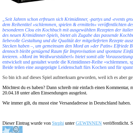
„Seit Jahren schon erfreuen sich Krimidinner, -partys und -events gr
dem Reihentitel »schlemmen, spielen & ermitteln« veröffent­lichten d
besonderen Clou ein Kochbuch mit ausgewählten Rezepten der italieni
des neuen Krimidinner-Spiels, bietet als Zugabe das passende Kochb
liebevolle Gestaltung und die Qualität der mitgelieferten Rezepte ausz
Stecken haben –, um gemeinsam den Mord an »der Patin« Elfriede Bu
dennoch bleibt genügend Raum für Improvisation und spontane Einfäl
kreieren. »Mord im Weißwurststüberl« bietet somit alle Voraussetzung
entwickelt und gestaltet wurde die Krimidinner-Reihe »schlemmen, s
Beide teilen eine ausgeprägte Leidenschaft fürs Kochen und für spa
So bin ich auf dieses Spiel aufmerksam geworden, weil ich es aber ge
Möchtest du es haben? Dann schreib mir einfach einen Kommentar, m
20.04.18 unter allen Einsendungen ausgelost.
Wie immer gilt, du musst eine Versandadresse in Deutschland haben.
Dieser Eintrag wurde von
Stephi
unter
GEWINNEN
veröffentlicht. 