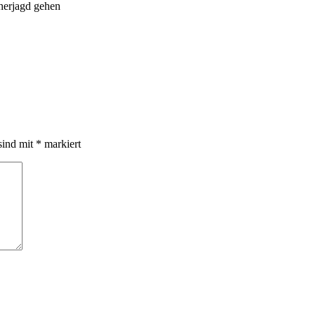
herjagd gehen
sind mit
*
markiert