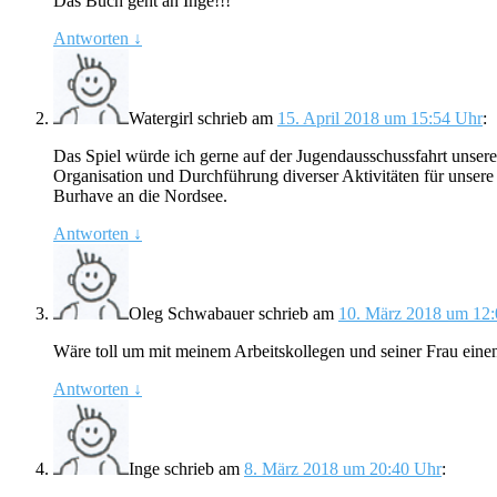
Das Buch geht an Inge!!!
Antworten
↓
Watergirl
schrieb
am
15. April 2018 um 15:54 Uhr
:
Das Spiel würde ich gerne auf der Jugendausschussfahrt unsere
Organisation und Durchführung diverser Aktivitäten für unsere j
Burhave an die Nordsee.
Antworten
↓
Oleg Schwabauer
schrieb
am
10. März 2018 um 12
Wäre toll um mit meinem Arbeitskollegen und seiner Frau eine
Antworten
↓
Inge
schrieb
am
8. März 2018 um 20:40 Uhr
: